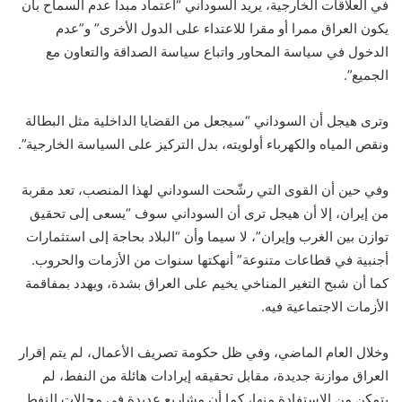
في العلاقات الخارجية، يريد السوداني “اعتماد مبدأ عدم السماح بأن
يكون العراق ممرا أو مقرا للاعتداء على الدول الأخرى” و”عدم
الدخول في سياسة المحاور واتباع سياسة الصداقة والتعاون مع
الجميع”.
وترى هيجل أن السوداني “سيجعل من القضايا الداخلية مثل البطالة
ونقص المياه والكهرباء أولويته، بدل التركيز على السياسة الخارجية”.
وفي حين أن القوى التي رشّحت السوداني لهذا المنصب، تعد مقربة
من إيران، إلا أن هيجل ترى أن السوداني سوف “يسعى إلى تحقيق
توازن بين الغرب وإيران”، لا سيما وأن “البلاد بحاجة إلى استثمارات
أجنبية في قطاعات متنوعة” أنهكتها سنوات من الأزمات والحروب.
كما أن شبح التغير المناخي يخيم على العراق بشدة، ويهدد بمفاقمة
الأزمات الاجتماعية فيه.
وخلال العام الماضي، وفي ظل حكومة تصريف الأعمال، لم يتم إقرار
العراق موازنة جديدة، مقابل تحقيقه إيرادات هائلة من النفط، لم
يتمكن من الاستفادة منها، كما أن مشاريع عديدة في مجالات النفط