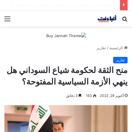
مقتل شخصين وإصابة 5 في إطلاق نار بمهرجان بمدينة سياتل الأميركية
بحث
الق
عن
الرئيسية
/
تقارير
تقارير
منح الثقة لحكومة شياع السوداني هل
ينهي الأزمة السياسية المفتوحة؟
أكتوبر 28, 2022
163
3 دقائق