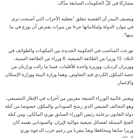
مشاركا في كلّ الحكومات السابقة مذّاك.
ويضيف البيدر أن القضية تتعلق “بعقلية الأحزاب التي أصبحت ترى
في موارد الدولة وإمكانياتها جزءا من ميراث يفترض أن يوزع في ما
بينها”.
توزعت المناصب في الحكومة الجديدة بين المكونات والطوائف في
البلاد: 12 وزيرا من الطائفة الشيعية، 6 وزراء من الطائفة السنية،
ووزيران كرديان، ووزيرة واحدة للأقليات، فيما ما زالت وزارتان من
حصة المكوّن الكردي قيد التفاوض، وهما وزارة البيئة ووزارة الإسكان
والإعمار.
ويعتبر غالبية الوزراء الشيعة مقربين من أحزاب في الإطار التنسيقي،
وهو التحالف الشيعي الذي رشح السوداني والمكوّن خصوصا من كتلة
دولة القانون بزعامة رئيس الوزراء السابق نوري المالكي، ومن كتلة
الفتح الممثلة لفصائل شيعية موالية لإيران. والسوداني نفسه كان
وزيرا سابقا ومحافظا ويعدّ مقربا من زعيم حزب الدعوة نوري