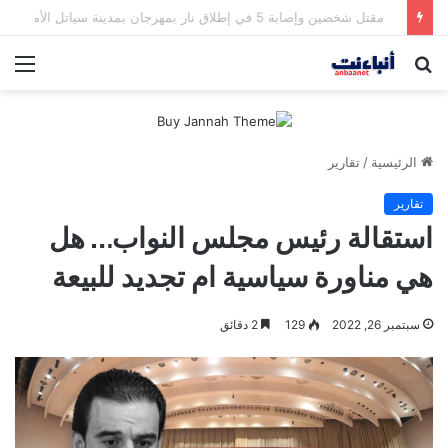
مقتل شخصين وإصابة 5 في إطلاق نار بمهرجان بمدينة سياتل الأميركية
بحث
الق
عن
الرئيسية
/
تقارير
تقارير
استقالة رئيس مجلس النواب… هل
هي مناورة سياسية ام تجديد للبيعة
سبتمبر 26, 2022
129
2 دقائق