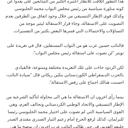
هذا التطور اللافت للأنظار اعتبره الكثير من المتابعين على يعدوا عن
كونه مناورة سياسية من رئيس مجلس النواب محمد الحلبوسي
وكذلك قوى الإطار التنسيقي من خلال وجود اتفاق بين الطرفين بعدم
التصويت على الاستقالة، وجاء قرار الاستقالة ليثير موجة من
التساؤلات والاحتمالات التي فسرها البعض بكثير من التفسيرات.
فالنائب حسين عرب هو من النواب المستقلين، قال في تغريدة على
تويتر “لن نصوت على استقالة رئيس مجلس النواب”.
لكن الردود جاءت على تلك التغريدة مختلفة ومتنوعة، فالقيادي
بالحزب الديمقراطي الكوردستاني بنكين ريكاني قال “سيادة النائب،
احسنت هنالك اجماع على رفض الاستقالة”.
بينما رأى اخرون ان الاستقالة ما هي الى محاولة لتأكيد الشرعية من
الإطار التنسيقي والاتحاد الوطني الكردستاني وتحالف العزم، وهي
القوى السياسية التي لم تصوت على اختيار محمد الحلبوسي رئيسا
للبرلمان، كذلك لرفع الحرج امام زعيم التيار الصدري مقتدى الصدر
حليفه القديم، في حين طالب النائب عرب اخرون ان يوضح ما هي