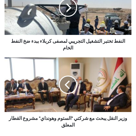
النفط تختبر التشغيل التجريبي لمصفى كربلاء ببدء ضخ النفط
الخام
وزير النقل يبحث مع شركتي "الستوم وهونداي" مشروع القطار
المعلق