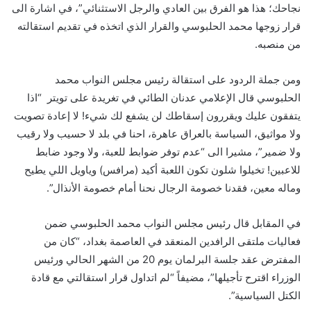
نجاحك؛ هذا هو الفرق بين العادي والرجل الاستثنائي”، في اشارة الى
قرار زوجها محمد الحلبوسي والقرار الذي اتخذه في تقديم استقالته
من منصبه.
ومن جملة الردود على استقالة رئيس مجلس النواب محمد
الحلبوسي قال الإعلامي عدنان الطائي في تغريدة على تويتر “اذا
يتفقون عليك ويقررون إسقاطك لن يشفع لك شيء! لا إعادة تصويت
ولا مواثيق، السياسة بالعراق عاهرة، احنا في بلد لا حسيب ولا رقيب
ولا ضمير”، مشيرا الى “عدم توفر ضوابط للعبة، ولا وجود ضابط
للاعبين! تخيلوا شلون تكون اللعبة أكيد (مرافس) وياويل اللي يطيح
وماله معين، فقدنا خصومة الرجال نحنا أمام خصومة الأنذال”.
في المقابل قال رئيس مجلس النواب محمد الحلبوسي ضمن
فعاليات ملتقى الرافدين المنعقد في العاصمة بغداد، “كان من
المفترض عقد جلسة البرلمان يوم 20 من الشهر الحالي ورئيس
الوزراء اقترح تأجيلها”، مضيفاً “لم اتداول قرار استقالتي مع قادة
الكتل السياسية”.