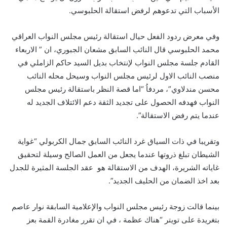
الأسباب التي تدعوهم لرفض استقالة الحلبوسي.
وفي معرض ردود الفعل حيال استقالة رئيس مجلس النواب العراقي
محمد الحلبوسي قال النائب السابق مشعان الجبوري، ان ” الاربعاء
القادم جلسة مجلس النواب لإنتخاب بديل السيد حاكم الزاملي في
منصب النائب الاول لرئيس مجلس النواب وسيحل محله النائب
محسن مندلاوي”، مردفاُ “اما قصة النظر باستقالة رئيس مجلس
النواب فهدفه الحصول على تجديد الثقة دعم الائتلاف الجديد له
عندما يتم رفض الاستقالة”.
وتقريبا في ذات السياق غرد النائب السابق جمال الكربولي “غواية
الشيطان تبلغ ذروتها عندما يجعل من العمل الصالح وسيلة لتحقيق
غاياته الشريرة، الهدف من الاستقالة هو عقد الجلسة المثيرة للجدل
بعد اخذ الضمان من الحليف الجديد”.
بينما قالت زوجة رئيس مجلس النواب والإعلامية السابقة نوار عاصم
بتغريدة على تويتر “هناك عظمة ، في ان تقرر مغادرة القمة بعز