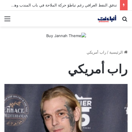
تدفق النفط العراقي رغم تباطؤ حركة الملاحة في باب المندب وهرمز
بحث
الق
عن
الرئيسية
/
راب أمريكي
راب أمريكي