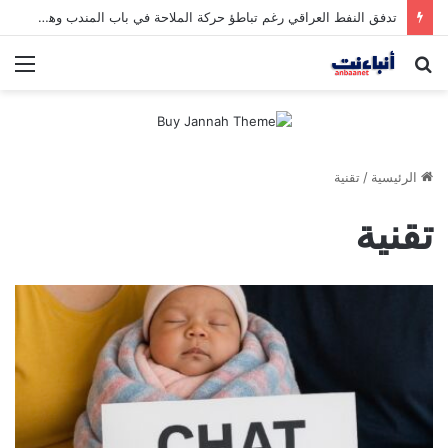
تدفق النفط العراقي رغم تباطؤ حركة الملاحة في باب المندب وهرمز
بحث
الق
عن
الرئيسية
/
تقنية
تقنية