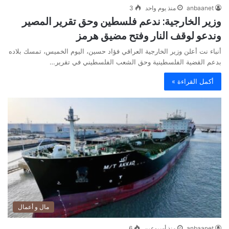
anbaanet
منذ يوم واحد
3
وزير الخارجية: ندعم فلسطين وحق تقرير المصير
وندعو لوقف النار وفتح مضيق هرمز
أنباء نت أعلن وزير الخارجية العراقي فؤاد حسين، اليوم الخميس، تمسك بلاده
بدعم القضية الفلسطينية وحق الشعب الفلسطيني في تقرير…
أكمل القراءة »
مال و أعمال
anbaanet
منذ أسبوعين
6