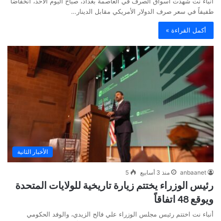
أنباء نت شهدت أسواق الصرف في العاصمة بغداد، صباح اليوم الأحد، انخفاضاً
طفيفاً في سعر صرف الدولار الأمريكي مقابل الدينار…
أكمل القراءة »
الأخبار الثانية
anbaanet
منذ 3 أسابيع
5
رئيس الوزراء يختتم زيارة تاريخية للولايات المتحدة
ويوقع 48 اتفاقاً
أنباء نت اختتم رئيس مجلس الوزراء علي فالح الزيدي، والوفد الحكومي