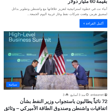
بقيمة 60 مليار دولار
أنباء نت في خطوة استراتيجية لتعزيز علاقاتها مع واشنطن وتطوير بدائل
لمضيق هرمز، وقعت شركات نفط وغاز غربية اليوم الجمعة…
أكمل القراءة »
سياسة
anbaanet
منذ 3 أسابيع
3
72 نائباً يطالبون باستجواب وزير النفط بشأن
اتفاقيات واشنطن وصندوق الطاقة الأميركي – وثائق