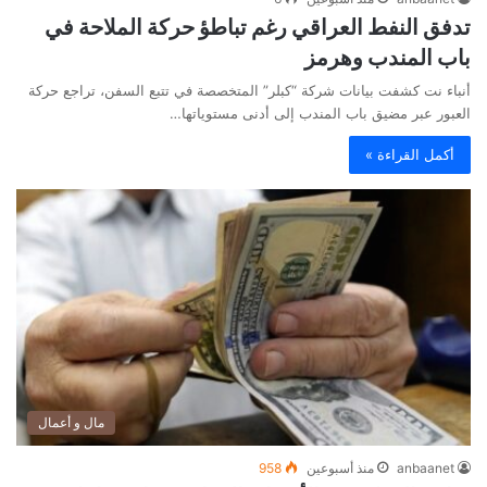
تدفق النفط العراقي رغم تباطؤ حركة الملاحة في
باب المندب وهرمز
أنباء نت كشفت بيانات شركة “كبلر” المتخصصة في تتبع السفن، تراجع حركة
العبور عبر مضيق باب المندب إلى أدنى مستوياتها…
أكمل القراءة »
مال و أعمال
anbaanet
منذ أسبوعين
958