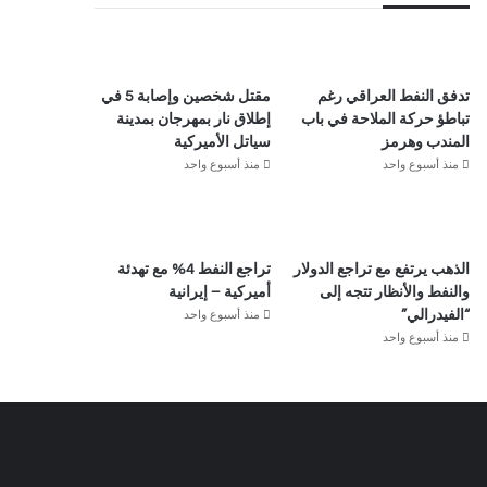
تدفق النفط العراقي رغم
مقتل شخصين وإصابة 5 في
تباطؤ حركة الملاحة في باب
إطلاق نار بمهرجان بمدينة
المندب وهرمز
سياتل الأميركية
منذ أسبوع واحد
منذ أسبوع واحد
الذهب يرتفع مع تراجع الدولار
تراجع النفط 4% مع تهدئة
والنفط والأنظار تتجه إلى
أميركية – إيرانية
منذ أسبوع واحد
“الفيدرالي”
منذ أسبوع واحد