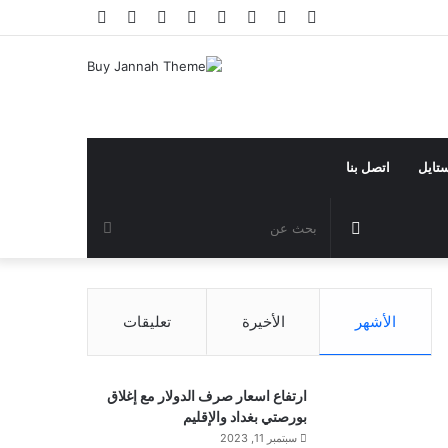
فيسبوك
تويتر
يوتيوب
انستقرام
تيلقرام
تسجيل
مقال
إضافة
الدخول
عشوائي
عمود
جانبي
ستايل
اتصل بنا
مقال
بحث
عشوائي
عن
الأشهر
الأخيرة
تعليقات
ارتفاع اسعار صرف الدولار مع إغلاق
بورصتي بغداد والإقليم
سبتمبر 11, 2023