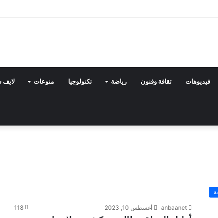
فيديوهات
ثقافة وفنون
رياضة
تكنولوجيا
منوعات
لايف 
ة
anbaanet
أغسطس 10, 2023
118