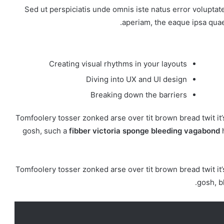
Sed ut perspiciatis unde omnis iste natus error volupt
aperiam, the eaque ipsa quaet
Creating visual rhythms in your layouts
Diving into UX and UI design
Breaking down the barriers
Tomfoolery tosser zonked arse over tit brown bread twit it’s
gosh, such a
fibber victoria sponge bleeding vagabond
h
Tomfoolery tosser zonked arse over tit brown bread twit it’s
gosh, b