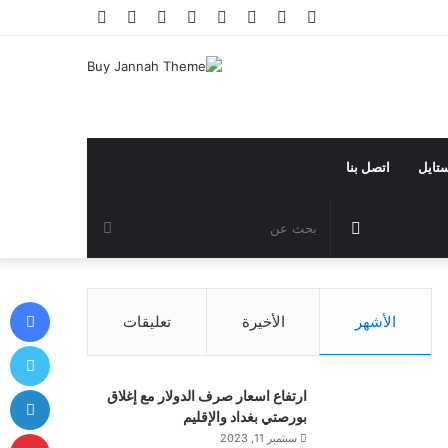
فيسبوك
تويتر
يوتيوب
انستقرام
تيلقرام
تسجيل
مقال
إضافة
الدخول
عشوائي
عمود
جانبي
ستايل
اتصل بنا
مقال
بحث
عشوائي
عن
في
الأشهر
الأخيرة
تعليقات
توي
لي
ارتفاع اسعار صرف الدولار مع إغلاق
بورصتي بغداد والإقليم
بي
سبتمبر 11, 2023