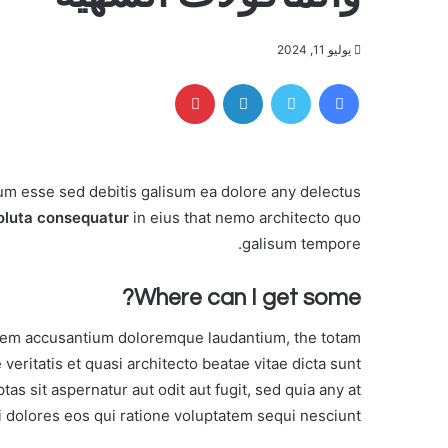
يوليو 11, 2024
فيسبوك
تويتر
لينكدإن
بينتيريست
rum esse sed debitis galisum ea dolore any delectus
soluta consequatur
in eius that nemo architecto quo
galisum tempore.
Where can I get some?
tatem accusantium doloremque laudantium, the totam
veritatis et quasi architecto beatae vitae dicta sunt
s sit aspernatur aut odit aut fugit, sed quia any at
dolores eos qui ratione voluptatem sequi nesciunt.