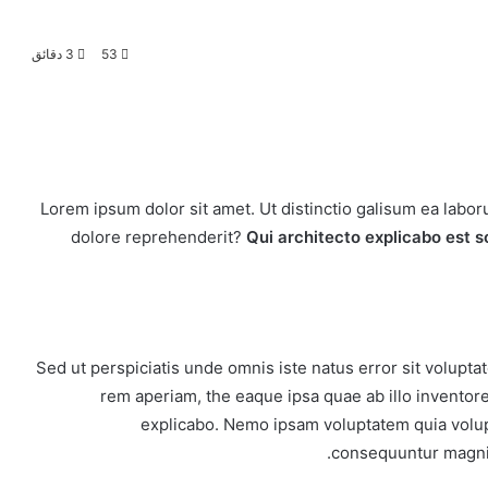
53
3 دقائق
Lorem ipsum dolor sit amet. Ut distinctio galisum ea labo
dolore reprehenderit?
Qui architecto explicabo est 
Sed ut perspiciatis unde omnis iste natus error sit volup
rem aperiam, the eaque ipsa quae ab illo inventore 
explicabo. Nemo ipsam voluptatem quia volupta
consequuntur magni 