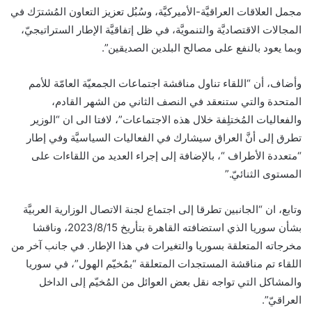
مجمل العلاقات العراقيَّة-الأميركيَّة، وسُبُل تعزيز التعاون المُشترَك في
المجالات الاقتصاديَّة والتنمويَّة، في ظل إتفاقيَّة الإطار الستراتيجيّ،
وبما يعود بالنفع على مصالح البلدين الصديقين”.
وأضاف، أن “اللقاء تناول مناقشة اجتماعات الجمعيّة العامّة للأمم
المتحدة والتي ستنعقد في النصف الثاني من الشهر القادم،
والفعاليات المُختلِفة خلال هذه الاجتماعات”، لافتا الى ان “الوزير
تطرق إلى أنَّ العراق سيشارك في الفعاليات السياسيَّة وفي إطار
“متعددة الأطراف “، بالإضافة إلى إجراء العديد من اللقاءات على
المستوى الثنائيّ.”
وتابع، ان “الجانبين تطرقا إلى اجتماع لجنة الاتصال الوزارية العربيَّة
بشأن سوريا الذي استضافته القاهرة بتأريخ 2023/8/15، وناقشا
مخرجاته المتعلقة بسوريا والتغيرات في هذا الإطار. في جانب آخر من
اللقاء تم مناقشة المستجدات المتعلقة “بمُخيّم الهول”، في سوريا
والمشاكل التي تواجه نقل بعض العوائل من المُخيّم إلى الداخل
العراقيّ”.