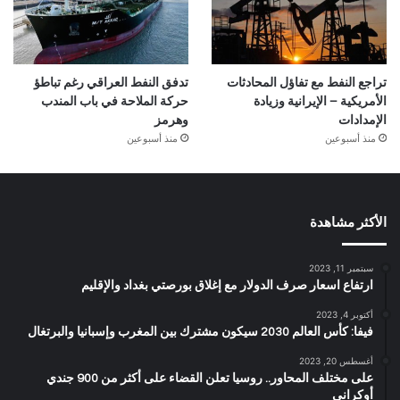
تراجع النفط مع تفاؤل المحادثات
تدفق النفط العراقي رغم تباطؤ
الأمريكية – الإيرانية وزيادة
حركة الملاحة في باب المندب
الإمدادات
وهرمز
منذ أسبوعين
منذ أسبوعين
الأكثر مشاهدة
سبتمبر 11, 2023
ارتفاع اسعار صرف الدولار مع إغلاق بورصتي بغداد والإقليم
أكتوبر 4, 2023
فيفا: كأس العالم 2030 سيكون مشترك بين المغرب وإسبانيا والبرتغال
أغسطس 20, 2023
على مختلف المحاور.. روسيا تعلن القضاء على أكثر من 900 جندي
أوكراني