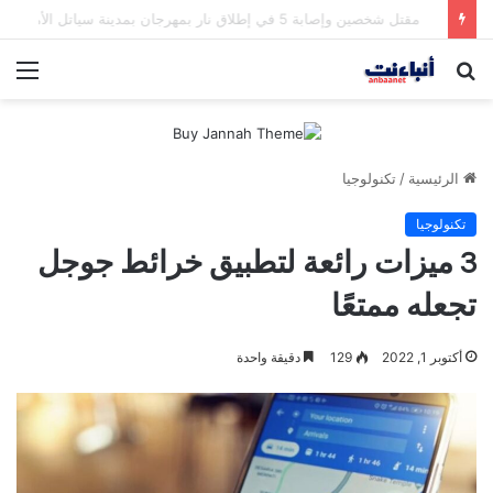
مقتل شخصين وإصابة 5 في إطلاق نار بمهرجان بمدينة سياتل الأميركية
بحث
الق
عن
الرئيسية
/
تكنولوجيا
تكنولوجيا
3 ميزات رائعة لتطبيق خرائط جوجل
تجعله ممتعًا
أكتوبر 1, 2022
129
دقيقة واحدة