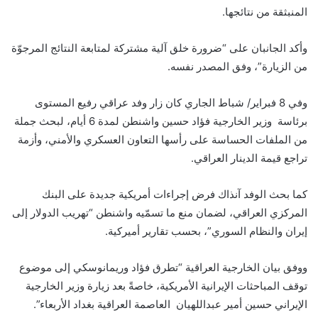
المنبثقة من نتائجها.
وأكد الجانبان على “ضرورة خلق آلية مشتركة لمتابعة النتائج المرجوّة
من الزيارة”، وفق المصدر نفسه.
وفي 8 فبراير/ شباط الجاري كان زار وفد عراقي رفيع المستوى
برئاسة وزير الخارجية فؤاد حسين واشنطن لمدة 6 أيام، لبحث جملة
من الملفات الحساسة على رأسها التعاون العسكري والأمني، وأزمة
تراجع قيمة الدينار العراقي.
كما بحث الوفد آنذاك فرض إجراءات أمريكية جديدة على البنك
المركزي العراقي، لضمان منع ما تسمّيه واشنطن “تهريب الدولار إلى
إيران والنظام السوري”، بحسب تقارير أميركية.
ووفق بيان الخارجية العراقية “تطرق فؤاد وريمانوسكي إلى موضوع
توقف المباحثات الإيرانية الأمريكية، خاصةً بعد زيارة وزير الخارجية
الإيراني حسين أمير عبداللهيان العاصمة العراقية بغداد الأربعاء”.