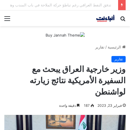
مقتل شخصين وإصابة 5 في إطلاق نار بمهرجان بمدينة سياتل الأميركية
بحث
الق
عن
الرئيسية
/
تقارير
تقارير
وزير خارجية العراق يبحث مع
السفيرة الأمريكية نتائج زيارته
لواشنطن
فبراير 23, 2023
187
دقيقة واحدة