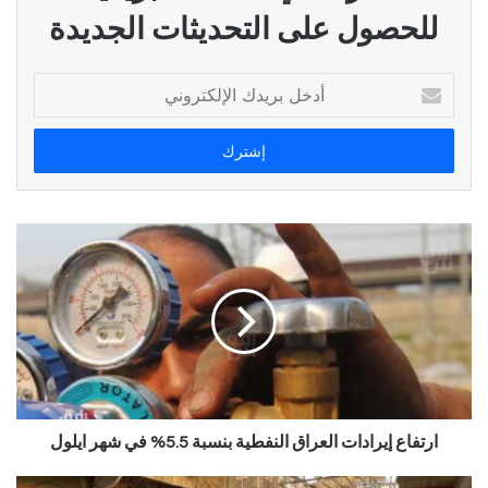
للحصول على التحديثات الجديدة
أ
د
خ
ل
ب
ر
ي
د
ك
ا
ل
إ
ل
ك
ت
ر
ارتفاع إيرادات العراق النفطية بنسبة 5.5% في شهر ايلول
و
ن