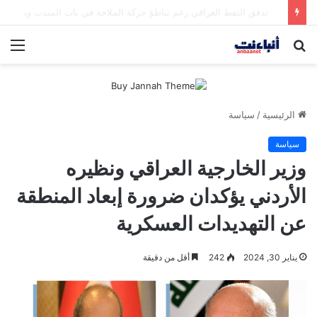
مقتل شخصين وإصابة 5 في إطلاق نار بمهرجان بمدينة سياتل الأميركية
بحث
الق
عن
الرئيسية
/
سياسة
سياسة
وزير الخارجية العراقي ونظيره
الأردني يؤكدان ضرورة إبعاد المنطقة
عن التهديدات العسكرية
يناير 30, 2024
242
أقل من دقيقة