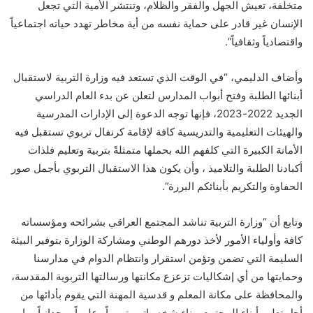
متخلفة، تعيش الجهل والفقر والظلام، وتنتشر الأمية التي تجعل
الإنسان غير قادر على حماية نفسه من أية مخاطر تهدد حياته اجتماعياً
واقتصادياً وثقافياً”.
وأضاف الدليمي، “في الوقت الذي تستعد فيه وزارة التربية لاستقبال
أبنائها الطلبة وفتح أبواب المدارس لتعلن عن بدء العام الدراسي
الجديد 2022-2023، فإنها توجه الدعوة إلى الإدارات المدرسية
والهيئات التعليمية والتدريسية كافة لإقامة كرنفال تربوي تستقبل فيه
الأمانة الكبيرة التي كلفهم الله بحملها متمثلةً بتربية وتعليم فلذات
أكبادنا الطلبة والتلاميذ ، وأن يكون هذا الاستقبال التربوي بأجمل صور
الحفاوة والتكريم بأبنائكم البررة”.
وتابع أن “وزارة التربية تناشد المجتمع العراقي بشرائحه ومؤسساته
كافة وأولياء الأمور لأخذ دورهم الوطني ومشاركة الوزارة بتوفير البيئة
السليمة التي تضمن وتؤمن استقرار وانتظام الدوام في مدارسنا
وحمايتها من أي إشكاليات تزعزع مكانتها ورسالتها التربوية المقدسة،
والمحافظة على مكانة المعلم و قدسية المهنة التي يقوم بأدائها من
أجل تعليم أبناء المجتمع وبناء شخصياتهم تربوياً وعلمياً ووجدانياً بما