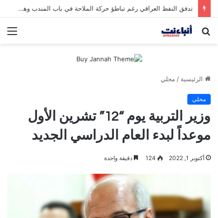
مقتل شخصين وإصابة 5 في إطلاق نار بمهرجان بمدينة سياتل الأميركية
بحث
الق
عن
الرئيسية
/
محلي
محلي
وزير التربية يوم “12” تشرين الأول
موعداً لبدء العام الدراسي الجديد
أكتوبر 1, 2022
124
دقيقة واحدة