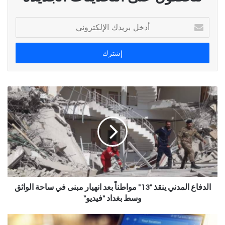
أدخل
بريدك
الإلكتروني
الدفاع المدني ينقذ "13" مواطناً بعد انهيار مبنى في ساحة الواثق
وسط بغداد "فيديو"