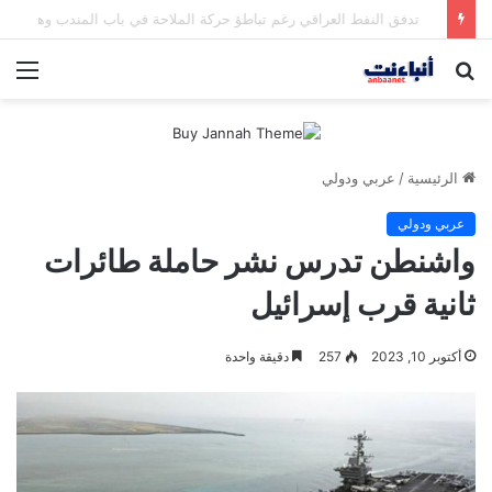
مقتل شخصين وإصابة 5 في إطلاق نار بمهرجان بمدينة سياتل الأميركية
بحث
الق
عن
الرئيسية
/
عربي ودولي
عربي ودولي
واشنطن تدرس نشر حاملة طائرات
ثانية قرب إسرائيل
أكتوبر 10, 2023
257
دقيقة واحدة