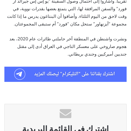
تقريباً. وأشاروا إلى احتمال وصول السفينة “يو إس إس جيرالد آر
فورد” والسفن المرافقة لها، التي يتمتع بعضها بقدرات نووية، في
وقت لاحق من اليوم الثلثاء. وأضافوا أن البنتاغون يدرس ما إذا كانت
مجموعة “آيزنهاور” ستحل مكان “فورد” أم ستبقى المجموعتان.
ونشرت واشنطن في المنطقة آخر حاملتي طائرات عام 2020، بعد
هجوم صاروخي على معسكر التاجي في العراق أدى إلى مقتل
جنديين أميركيين وجندي بريطاني.
اشترك في القائمة البريدية