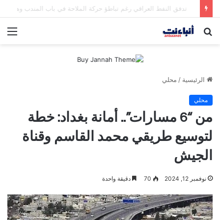
مقتل شخصين وإصابة 5 في إطلاق نار بمهرجان بمدينة سياتل الأميركية
بحث
الق
عن
الرئيسية
/
محلي
محلي
من “6 مسارات”.. أمانة بغداد: خطة
لتوسيع طريقي محمد القاسم وقناة
الجيش
نوفمبر 12, 2024
70
دقيقة واحدة