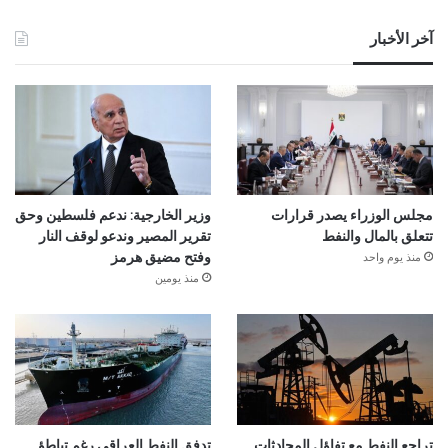
آخر الأخبار
مجلس الوزراء يصدر قرارات
وزير الخارجية: ندعم فلسطين وحق
تتعلق بالمال والنفط
تقرير المصير وندعو لوقف النار
منذ يوم واحد
وفتح مضيق هرمز
منذ يومين
تراجع النفط مع تفاؤل المحادثات
تدفق النفط العراقي رغم تباطؤ