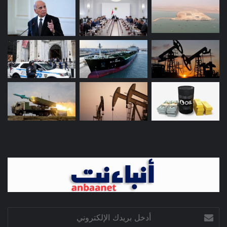
أدخل
بريدك