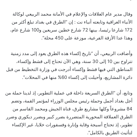
وقال مدير عام العلاقات والإعلام في الأمانة محمد الربيعي لوكالة
الأنباء العراقية وتابعته أنباء نت : إن “الطرق في بغداد تبلغ أكثر من
172 شارعا رئيسا، بينها 72 شارع خطين سريعين و100 شارع عام،
وهذا عدا الأزقة الفرعية، موزعة على 450 محلة”.
وأضافت الربيعي، أن “تاريخ إكساء هذه الطرق يعود إلى مدد زمنية
تتراوح بين 10 إلى 30 سنة، وهي الآن تحتاج إلى قشط وإكساء،
المناطق التي فيها قشط وإكساء أدرجت في وزارة التخطيط من قبل
دائرة المشاريع، وأحيلت إلى إكساء 60% منها في المحلات”.
وتابع، أن “الطرق السريعة داخلة في عملية التطوير، إذ لدينا حملة من
أجل بغداد أجمل وحملة رئيس مجلس الوزراء لمؤتمر القمة، وتضم
84 مشروعاً وكلها مشاريع طرق، قناة الجيش ومحمد القاسم من
الطرق العملاقة المحورية المتضررة بضرر كبير وبضرر ديكوري وضرر
تطوير، إذ تحتاج أسيجة وقاية وإنارة وفسفورات خلايا، غير الإكساء
لتأثيث الطريق بالكامل”.