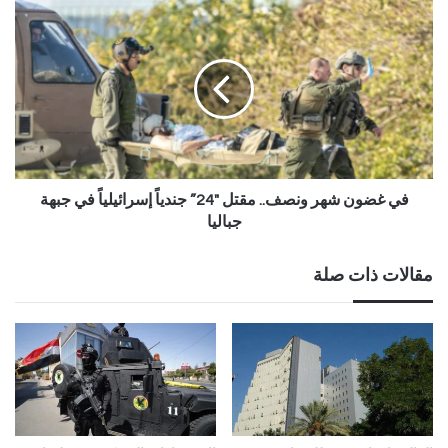
في غضون شهر ونصف.. مقتل "24” جندياً إسرائيلياً في جبهة
جباليا
مقالات ذات صلة