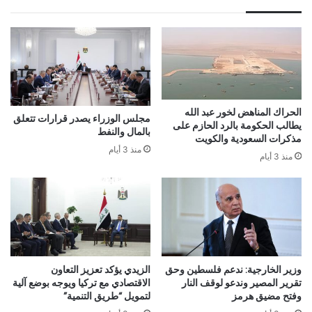
الحراك المناهض لخور عبد الله
مجلس الوزراء يصدر قرارات تتعلق
يطالب الحكومة بالرد الحازم على
بالمال والنفط
مذكرات السعودية والكويت
منذ 3 أيام
منذ 3 أيام
وزير الخارجية: ندعم فلسطين وحق
الزيدي يؤكد تعزيز التعاون
تقرير المصير وندعو لوقف النار
الاقتصادي مع تركيا ويوجه بوضع آلية
وفتح مضيق هرمز
لتمويل “طريق التنمية”