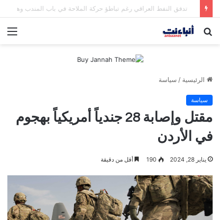
مقتل شخصين وإصابة 5 في إطلاق نار بمهرجان بمدينة سياتل الأميركية
بحث
الق
عن
الرئيسية
/
سياسة
سياسة
مقتل وإصابة 28 جندياً أمريكياً بهجوم
في الأردن
يناير 28, 2024
190
أقل من دقيقة