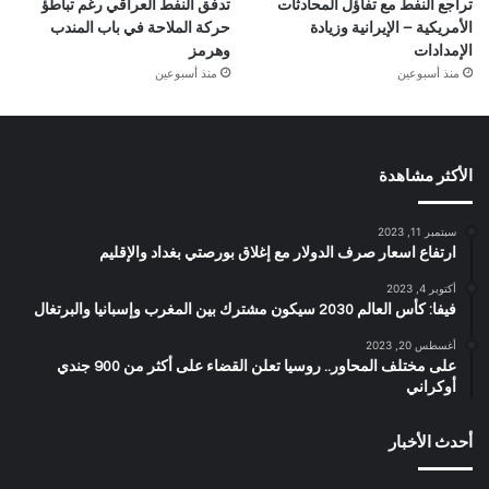
تراجع النفط مع تفاؤل المحادثات
تدفق النفط العراقي رغم تباطؤ
الأمريكية – الإيرانية وزيادة
حركة الملاحة في باب المندب
الإمدادات
وهرمز
منذ أسبوعين
منذ أسبوعين
الأكثر مشاهدة
سبتمبر 11, 2023
ارتفاع اسعار صرف الدولار مع إغلاق بورصتي بغداد والإقليم
أكتوبر 4, 2023
فيفا: كأس العالم 2030 سيكون مشترك بين المغرب وإسبانيا والبرتغال
أغسطس 20, 2023
على مختلف المحاور.. روسيا تعلن القضاء على أكثر من 900 جندي
أوكراني
أحدث الأخبار