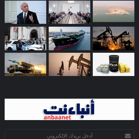
أدخل
بريدك