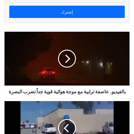
الإلكتروني
بالفيديو.. عاصفة ترابية مع موجة هوائية قوية جداً تضرب البصرة