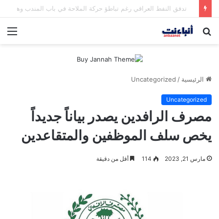
مقتل شخصين وإصابة 5 في إطلاق نار بمهرجان بمدينة سياتل الأميركية
بحث
الق
عن
الرئيسية
/
Uncategorized
Uncategorized
مصرف الرافدين يصدر بياناً جديداً
يخص سلف الموظفين والمتقاعدين
مارس 21, 2023
114
أقل من دقيقة