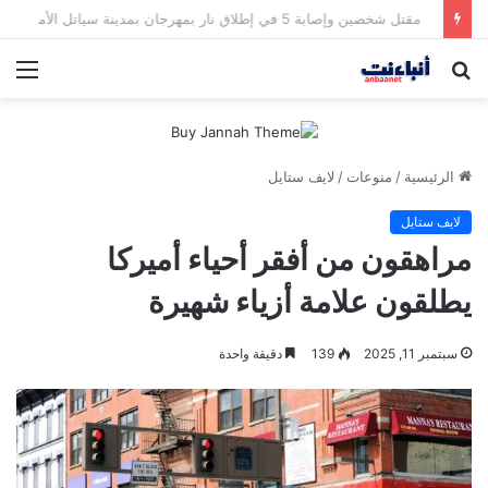
مقتل شخصين وإصابة 5 في إطلاق نار بمهرجان بمدينة سياتل الأميركية
بحث
الق
عن
الرئيسية
/
منوعات
/
لايف ستايل
لايف ستايل
مراهقون من أفقر أحياء أميركا
يطلقون علامة أزياء شهيرة
سبتمبر 11, 2025
139
دقيقة واحدة