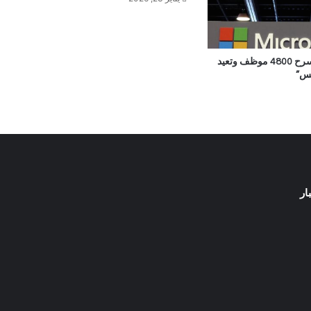
مايكروسوفت تسرح 4800 موظف وتعيد
كس”
ار