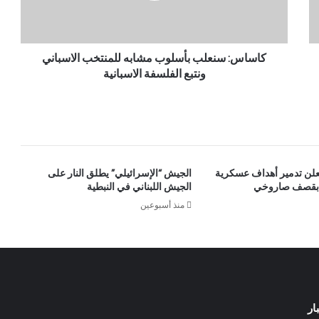
كاساس: سنعلب بأسلوب مشابه للمنتخب الاسباني
ونتبع الفلسفة الاسبانية
علن تدمير أهداف عسكرية
الجيش “الإسرائيلي” يطلق النار على
ة بقصف صاروخي
الجيش اللبناني في النبطية
منذ أسبوعين
ار