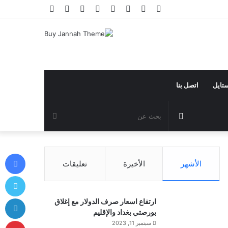
فيسبوك
تويتر
يوتيوب
انستقرام
تيلقرام
تسجيل
مقال
إضافة
الدخول
عشوائي
عمود
جانبي
ستايل
اتصل بنا
مقال
بحث
عشوائي
عن
في
الأشهر
الأخيرة
تعليقات
توي
لي
ارتفاع اسعار صرف الدولار مع إغلاق
بورصتي بغداد والإقليم
بي
سبتمبر 11, 2023