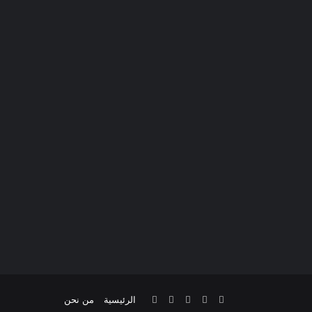
فيسبوك
تويتر
يوتيوب
انستقرام
تيلقرام
الرئيسية
من نحن