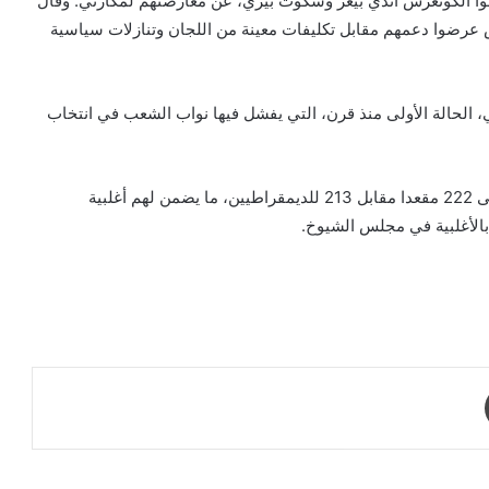
ا الكونغرس آندي بيغز وسكوت بيري، عن معارضتهم لمكارثي. وقال
عرضوا دعمهم مقابل تكليفات معينة من اللجان وتنازلات سياسية
، الحالة الأولى منذ قرن، التي يفشل فيها نواب الشعب في انتخاب
في انتخابات التجديد النصفي الأخيرة، حصل الجمهوريون على 222 مقعدا مقابل 213 للديمقراطيين، ما يضمن لهم أغلبية
طباعة