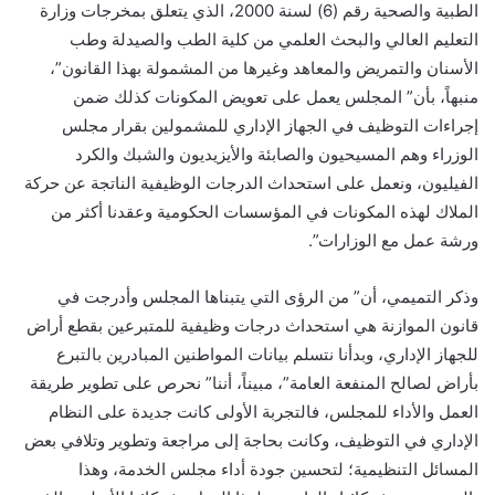
الطبية والصحية رقم (6) لسنة 2000، الذي يتعلق بمخرجات وزارة
التعليم العالي والبحث العلمي من كلية الطب والصيدلة وطب
الأسنان والتمريض والمعاهد وغيرها من المشمولة بهذا القانون”،
منبهاً، بأن” المجلس يعمل على تعويض المكونات كذلك ضمن
إجراءات التوظيف في الجهاز الإداري للمشمولين بقرار مجلس
الوزراء وهم المسيحيون والصابئة والأيزيديون والشبك والكرد
الفيليون، ونعمل على استحداث الدرجات الوظيفية الناتجة عن حركة
الملاك لهذه المكونات في المؤسسات الحكومية وعقدنا أكثر من
ورشة عمل مع الوزارات”.
وذكر التميمي، أن” من الرؤى التي يتبناها المجلس وأدرجت في
قانون الموازنة هي استحداث درجات وظيفية للمتبرعين بقطع أراض
للجهاز الإداري، وبدأنا نتسلم بيانات المواطنين المبادرين بالتبرع
بأراض لصالح المنفعة العامة”، مبيناً، أننا” نحرص على تطوير طريقة
العمل والأداء للمجلس، فالتجربة الأولى كانت جديدة على النظام
الإداري في التوظيف، وكانت بحاجة إلى مراجعة وتطوير وتلافي بعض
المسائل التنظيمية؛ لتحسين جودة أداء مجلس الخدمة، وهذا