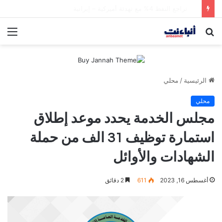
الحرس الثوري يعلن تدمير أهداف عسكرية كويتية وأمريكية بقصف صاروخي
بحث
الق
عن
الرئيسية
/
محلي
محلي
مجلس الخدمة يحدد موعد إطلاق
استمارة توظيف 31 الف من حملة
الشهادات والأوائل
أغسطس 16, 2023
611
2 دقائق