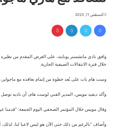
أغسطس 11, 2023
فيسبوك
تويتر
لينكدإن
بينتيريست
وافق نادي مانشستر يونايتد، على العرض المقدم من نظيره و
خلال فترة الانتقالات الصيفية الجارية.
وست هام بات على بُعد خطوة من إتمام تعاقده مع ماجواير،
وأكد ديفيد مويس، المدير الفني لوست هام، أن ناديه توصل لا
وقال مويس خلال المؤتمر الصحفي اليوم الجمعة: “قدمنا عرض
وأضاف “بالرغم من ذلك حتى الآن هو ليس لاعبا لنا، لذلك،