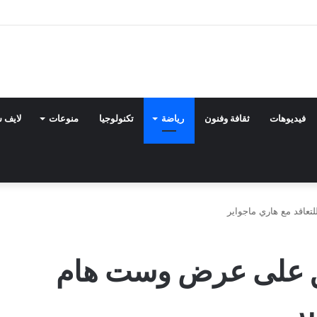
فيديوهات
ثقافة وفنون
رياضة
تكنولوجيا
منوعات
لايف 
عاقد مع هاري ماجواير
فق على عرض وست هام
ير