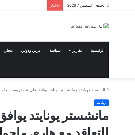
الجمعة, أغسطس 7 2026
الأخبار
الرئيسية
تقارير
سياسة
عربي ودولي
محلي
الرئيسية
/
رياضة
/
مانشستر يونايتد يوافق على عرض وست هام للت
رياضة
مانشستر يونايتد يوا
للتعاقد مع هاري ماجوا