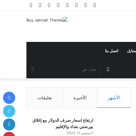
فيسبوك
تويتر
يوتيوب
انستقرام
تيلقرام
تسجيل
مقال
إضافة
الدخول
عشوائي
عمود
جانبي
ستايل
اتصل بنا
مقال
بحث
عشوائي
عن
في
الأشهر
الأخيرة
تعليقات
توي
لي
ارتفاع اسعار صرف الدولار مع إغلاق
بورصتي بغداد والإقليم
بي
سبتمبر 11, 2023