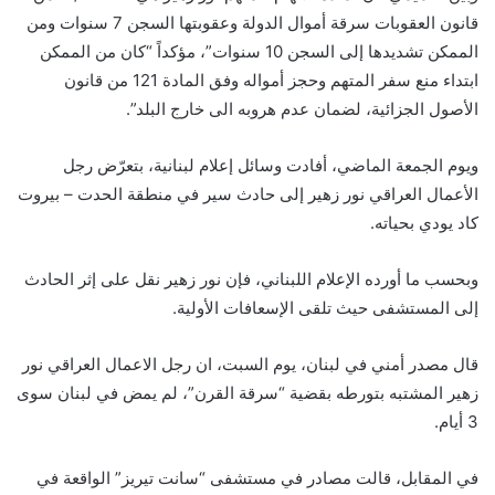
قانون العقوبات سرقة أموال الدولة وعقوبتها السجن 7 سنوات ومن
الممكن تشديدها إلى السجن 10 سنوات”، مؤكداً “كان من الممكن
ابتداء منع سفر المتهم وحجز أمواله وفق المادة 121 من قانون
الأصول الجزائية، لضمان عدم هروبه الى خارج البلد”.
ويوم الجمعة الماضي، أفادت وسائل إعلام لبنانية، بتعرّض رجل
الأعمال العراقي نور زهير إلى حادث سير في منطقة الحدت – بيروت
كاد يودي بحياته.
وبحسب ما أورده الإعلام اللبناني، فإن نور زهير نقل على إثر الحادث
إلى المستشفى حيث تلقى الإسعافات الأولية.
قال مصدر أمني في لبنان، يوم السبت، ان رجل الاعمال العراقي نور
زهير المشتبه بتورطه بقضية “سرقة القرن”، لم يمض في لبنان سوى
3 أيام.
في المقابل، قالت مصادر في مستشفى “سانت تيريز” الواقعة في