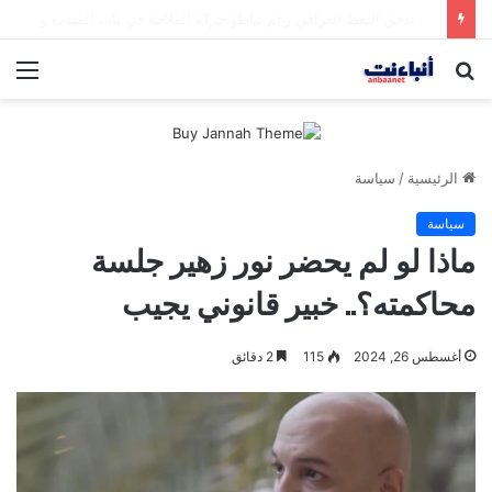
مقتل شخصين وإصابة 5 في إطلاق نار بمهرجان بمدينة سياتل الأميركية
بحث
الق
عن
الرئيسية
/
سياسة
سياسة
ماذا لو لم يحضر نور زهير جلسة
محاكمته؟.. خبير قانوني يجيب
أغسطس 26, 2024
115
2 دقائق