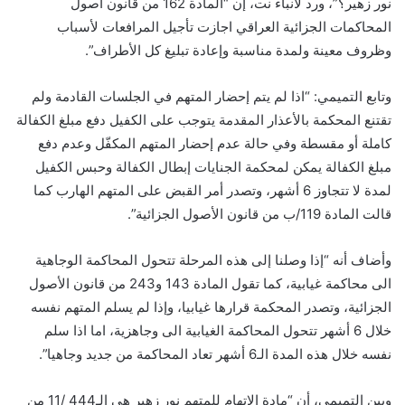
نور زهير؟”، ورد لأنباء نت، إن “المادة 162 من قانون اصول
المحاكمات الجزائية العراقي اجازت تأجيل المرافعات لأسباب
وظروف معينة ولمدة مناسبة وإعادة تبليغ كل الأطراف”.
وتابع التميمي: “اذا لم يتم إحضار المتهم في الجلسات القادمة ولم
تقتنع المحكمة بالأعذار المقدمة يتوجب على الكفيل دفع مبلغ الكفالة
كاملة أو مقسطة وفي حالة عدم إحضار المتهم المكفّل وعدم دفع
مبلغ الكفالة يمكن لمحكمة الجنايات إبطال الكفالة وحبس الكفيل
لمدة لا تتجاوز 6 أشهر، وتصدر أمر القبض على المتهم الهارب كما
قالت المادة 119/ب من قانون الأصول الجزائية”.
وأضاف أنه “إذا وصلنا إلى هذه المرحلة تتحول المحاكمة الوجاهية
الى محاكمة غيابية، كما تقول المادة 143 و243 من قانون الأصول
الجزائية، وتصدر المحكمة قرارها غيابيا، وإذا لم يسلم المتهم نفسه
خلال 6 أشهر تتحول المحاكمة الغيابية الى وجاهزية، اما اذا سلم
نفسه خلال هذه المدة الـ6 أشهر تعاد المحاكمة من جديد وجاهيا”.
وبين التميمي، أن “مادة الاتهام للمتهم نور زهير هي الـ444 /11 من