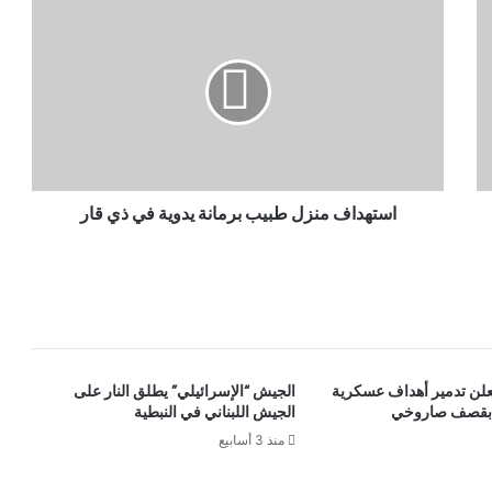
استهداف منزل طبيب برمانة يدوية في ذي قار
علن تدمير أهداف عسكرية
الجيش “الإسرائيلي” يطلق النار على
ة بقصف صاروخي
الجيش اللبناني في النبطية
منذ 3 أسابيع