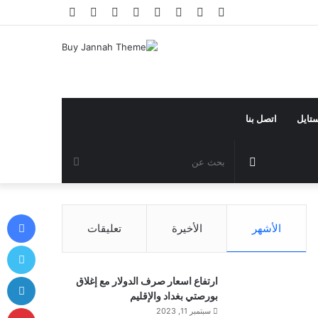
فيسبوك
تويتر
يوتيوب
انستقرام
تيلقرام
تسجيل
مقال
إضافة
الدخول
عشوائي
عمود
جانبي
ستايل
اتصل بنا
مقال
بحث
عشوائي
عن
في
الأشهر
الأخيرة
تعليقات
توي
لي
ارتفاع اسعار صرف الدولار مع إغلاق
بورصتي بغداد والإقليم
بي
سبتمبر 11, 2023