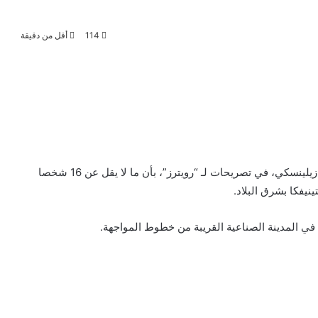
114
أقل من دقيقة
أفاد ميخايلو بودولياك مستشار الرئيس الأوكراني فولوديمير زيلينسكي، في تصريحات لـ “رويترز”، بأن ما لا يقل عن 16 شخصا
نيفكا بشرق البلاد.
في المدينة الصناعية القريبة من خطوط المواجهة.