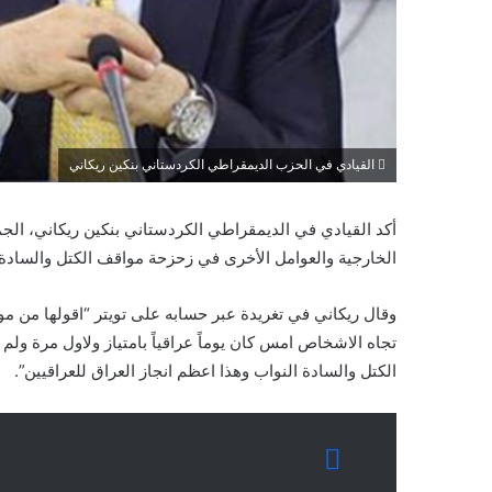
القيادي في الحزب الديمقراطي الكردستاني بنكين ريكاني
أكد القيادي في الديمقراطي الكردستاني بنكين ريكاني، الجمع
الخارجية والعوامل الأخرى في زحزحة مواقف الكتل والسادة 
وقال ريكاني في تغريدة عبر حسابه على تويتر “اقولها من 
تجاه الاشخاص امس كان يوماً عراقياً بامتياز ولاول مرة ول
الكتل والسادة النواب وهذا اعظم انجاز العراق للعراقيين”.