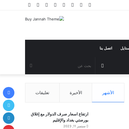
فيسبوك
تويتر
يوتيوب
انستقرام
تيلقرام
تسجيل
مقال
إضافة
الدخول
عشوائي
عمود
جانبي
ستايل
اتصل بنا
مقال
بحث
عشوائي
عن
في
الأشهر
الأخيرة
تعليقات
توي
لي
ارتفاع اسعار صرف الدولار مع إغلاق
بورصتي بغداد والإقليم
بي
سبتمبر 11, 2023