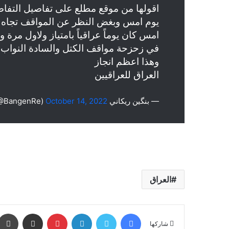
اقولها من موقع مطلع على تفاصيل التفا
يوم امس وبغض النظر عن المواقف تجاه
امس كان يوماً عراقياً بامتياز ولاول مرة 
في زحزحة مواقف الكتل والسادة النواب
وهذا اعظم انجاز
العراق للعراقيين
— بنگين ريكاني Bangen Rekani (@BangenRe)
October 14, 2022
العراق
فيسبوك
تويتر
لينكدإن
بينتيريست
مشاركة عبر البريد
شاركها