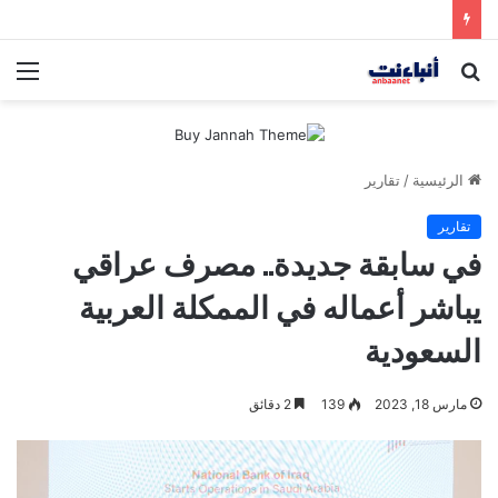
مقتل شخصين وإصابة 5 في إطلاق نار بمهرجان بمدينة سياتل الأميركية
بحث
الق
عن
الرئيسية
/
تقارير
تقارير
في سابقة جديدة.. مصرف عراقي
يباشر أعماله في الممكلة العربية
السعودية
مارس 18, 2023
139
2 دقائق