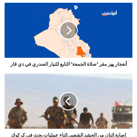
أنفجار يهز مقر "صلاة الجمعة" التابع للتيار الصدري في ذي قار
إصابة إثنان من الحشد الشعبي إثناء عمليات بحث في كركوك