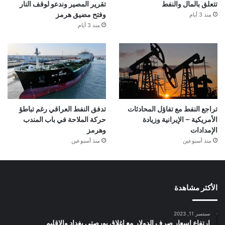
تتعلق بالمال والنفط
تقرير المصير وندعو لوقف النار
منذ 3 أيام
وفتح مضيق هرمز
منذ 3 أيام
تراجع النفط مع تفاؤل المحادثات
تدفق النفط العراقي رغم تباطؤ
الأمريكية – الإيرانية وزيادة
حركة الملاحة في باب المندب
الإمدادات
وهرمز
منذ أسبوعين
منذ أسبوعين
الأكثر مشاهدة
سبتمبر 11, 2023
ارتفاع اسعار صرف الدولار مع إغلاق بورصتي بغداد والإقليم