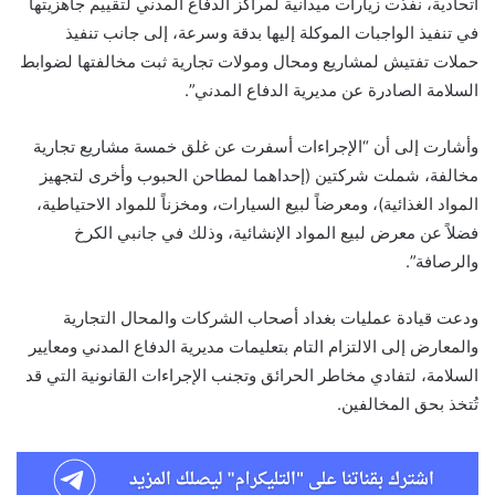
اتحادية، نفذت زيارات ميدانية لمراكز الدفاع المدني لتقييم جاهزيتها
في تنفيذ الواجبات الموكلة إليها بدقة وسرعة، إلى جانب تنفيذ
حملات تفتيش لمشاريع ومحال ومولات تجارية ثبت مخالفتها لضوابط
السلامة الصادرة عن مديرية الدفاع المدني”.
وأشارت إلى أن “الإجراءات أسفرت عن غلق خمسة مشاريع تجارية
مخالفة، شملت شركتين (إحداهما لمطاحن الحبوب وأخرى لتجهيز
المواد الغذائية)، ومعرضاً لبيع السيارات، ومخزناً للمواد الاحتياطية،
فضلاً عن معرض لبيع المواد الإنشائية، وذلك في جانبي الكرخ
والرصافة”.
ودعت قيادة عمليات بغداد أصحاب الشركات والمحال التجارية
والمعارض إلى الالتزام التام بتعليمات مديرية الدفاع المدني ومعايير
السلامة، لتفادي مخاطر الحرائق وتجنب الإجراءات القانونية التي قد
تُتخذ بحق المخالفين.