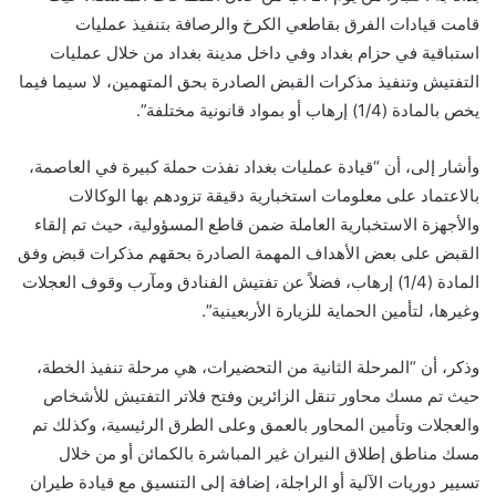
قامت قيادات الفرق بقاطعي الكرخ والرصافة بتنفيذ عمليات
استباقية في حزام بغداد وفي داخل مدينة بغداد من خلال عمليات
التفتيش وتنفيذ مذكرات القبض الصادرة بحق المتهمين، لا سيما فيما
يخص بالمادة (1/4) إرهاب أو بمواد قانونية مختلفة”.
وأشار إلى، أن “قيادة عمليات بغداد نفذت حملة كبيرة في العاصمة،
بالاعتماد على معلومات استخبارية دقيقة تزودهم بها الوكالات
والأجهزة الاستخبارية العاملة ضمن قاطع المسؤولية، حيث تم إلقاء
القبض على بعض الأهداف المهمة الصادرة بحقهم مذكرات قبض وفق
المادة (1/4) إرهاب، فضلاً عن تفتيش الفنادق ومآرب وقوف العجلات
وغيرها، لتأمين الحماية للزيارة الأربعينية”.
وذكر، أن “المرحلة الثانية من التحضيرات، هي مرحلة تنفيذ الخطة،
حيث تم مسك محاور تنقل الزائرين وفتح فلاتر التفتيش للأشخاص
والعجلات وتأمين المحاور بالعمق وعلى الطرق الرئيسية، وكذلك تم
مسك مناطق إطلاق النيران غير المباشرة بالكمائن أو من خلال
تسيير دوريات الآلية أو الراجلة، إضافة إلى التنسيق مع قيادة طيران