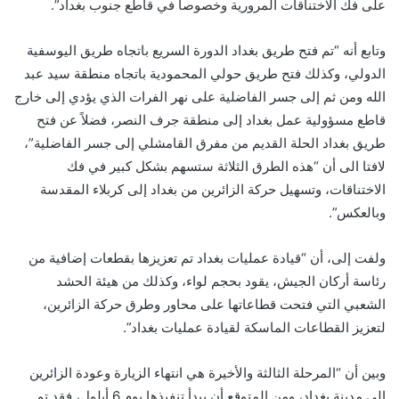
على فك الاختناقات المرورية وخصوصاً في قاطع جنوب بغداد”.
وتابع أنه “تم فتح طريق بغداد الدورة السريع باتجاه طريق اليوسفية
الدولي، وكذلك فتح طريق حولي المحمودية باتجاه منطقة سيد عبد
الله ومن ثم إلى جسر الفاضلية على نهر الفرات الذي يؤدي إلى خارج
قاطع مسؤولية عمل بغداد إلى منطقة جرف النصر، فضلاً عن فتح
طريق بغداد الحلة القديم من مفرق القامشلي إلى جسر الفاضلية”،
لافتا الى أن “هذه الطرق الثلاثة ستسهم بشكل كبير في فك
الاختناقات، وتسهيل حركة الزائرين من بغداد إلى كربلاء المقدسة
وبالعكس”.
ولفت إلى، أن “قيادة عمليات بغداد تم تعزيزها بقطعات إضافية من
رئاسة أركان الجيش، يقود بحجم لواء، وكذلك من هيئة الحشد
الشعبي التي فتحت قطاعاتها على محاور وطرق حركة الزائرين،
لتعزيز القطاعات الماسكة لقيادة عمليات بغداد”.
وبين أن “المرحلة الثالثة والأخيرة هي انتهاء الزيارة وعودة الزائرين
إلى مدينة بغداد، ومن المتوقع أن يبدأ تنفيذها يوم 6 أيلول، فقد تم