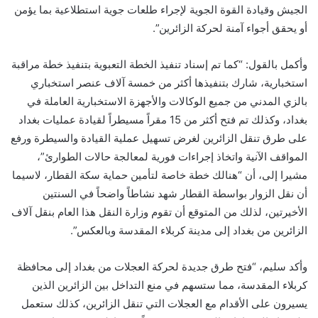
الجيش وقيادة القوة الجوية لإجراء طلعات جوية استطلاعية بما يؤمن
أو يحقق أجواء آمنة لحركة الزائرين”.
وأكمل بالقول: “كما تم إسناد تنفيذ الخطة التعبوية بتنفيذ خطة مراقبة
استخبارية، شارك بتنفيذها أكثر من خمسة آلاف عنصر استخباري
بالزي المدني من جميع الوكالات والأجهزة الاستخبارية العاملة في
بغداد، وكذلك تم فتح أكثر من 15 مقراً مسيطراً لقيادة عمليات بغداد
على طرق تنقل الزائرين لغرض تسهيل عملية القيادة والسيطرة ورفع
المواقف الآنية واتخاذ إجراءات فورية لمعالجة حالات الطوارئ”،
مشيرا إلى، أن “هنالك خطة خاصة لتأمين حماية سكة القطار، لاسيما
أن نقل الزوار بواسطة القطار شهد نشاطاً واضحاً في السنتين
الأخيرتين، لذلك من المتوقع أن تقوم وزارة النقل هذا العام بنقل آلاف
الزائرين من بغداد إلى مدينة كربلاء المقدسة وبالعكس”.
وأكد سليم، “فتح طرق جديدة لحركة العجلات من بغداد إلى محافظة
كربلاء المقدسة، مما ستسهم في منع التداخل بين الزائرين الذين
يسيرون على الأقدام مع العجلات التي تنقل الزائرين، كذلك ستعمل