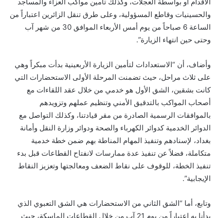
الأقدام أو بواسطة العجلات، وكذلك تأمين مواكب العزاء والمساجد
والحسينيات وقاطع المسؤولية، وعلى طرق تنقل الزائرين اعتباراً من
الساعة 6 صباحاً من يوم أمس الأربعاء الموافق 30 من شهر آب
وحتى حين انتهاء الزيارة”.
وأضاف، أن “الاستعدادات لتأمين الزيارة الأربعينية بدأت مبكراً وهي
على ثلاث مراحل، حيث تضمنت المرحلة الأولى الاستحضارات التي
كانت بشقين، الشق الأول هو خدمي من خلال عقد اللقاءات مع
أصحاب المواكب بالتدقيق الأمني وتنظيم عملهم وتزويدهم
بالموافقات الرسمية الصادرة من مقر قيادتنا، وكذلك التواصل مع
الدوائر الخدمية كدوائر الكهرباء والصحة ودوائر وزارة النقل وأمانة
بغداد، لإسنادهم وتنفيذ المهام المناطة بهم ضمن خطة خدمية
متكاملة، فضلاً عن تنفيذ عدة ممارسات لانفتاح القطاعات قبل بدء
تنفيذ الخطة، للوقوف على نقاط الضعف ومعالجتها وتعزيز النقاط
الإيجابية”.
وتابع، أما “الشق الثاني من الاستحضارات هي الشق التعبوي الذي
بدأنا به اعتباراً من يوم 21 آب من خلال القطاعات الماسكة، حيث