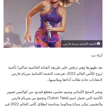
النجمة اللبنانية ميريام فارس
أنباء نت
بعد ظهورها وهي ترقص على طريقة الفنانة العالمية شاكيرا بأغنية
تروج لكأس العالم 2022، تعرضت النجمة اللبنانية ميريام فارس
لانتقادات حادة طالت أداءها وملابسها،.
ونشر المنتج اللبناني وسيم صليبي مقطع فيديو، من كواليس تصوير
الأغنية التي تحمل اسم (Tukoh Taka) وتجمع بين ميريام فارس
والنجمين نيكي ميناج ومالوما بمناسبة انطلاق كأس العالم 2022 في