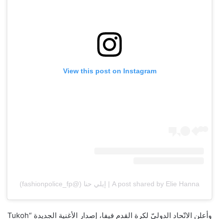
View this post on Instagram
A post shared by Elie Hanna | إيلي حنا (@fashionpolice_fp)
وأعلن الاتّحاد الدوليّ لكرة القدم فيفا، إصدار الأغنية الجديدة “Tukoh