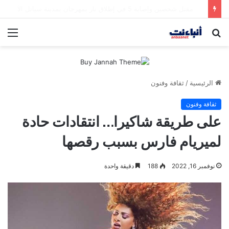
مقتل شخصين وإصابة 5 في إطلاق نار بمهرجان بمدينة سياتل الأميركية
بحث
الق
عن
الرئيسية
/
ثقافة وفنون
ثقافة وفنون
على طريقة شاكيرا… انتقادات حادة
لميريام فارس بسبب رقصها
نوفمبر 16, 2022
188
دقيقة واحدة