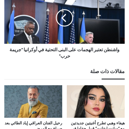
واشنطن تعتبر الهجمات على البنى التحتية في أوكرانيا "جريمة
حرب"
مقالات ذات صلة
هيفاء وهبي تطرح أغنيتين جديدتين
رحيل الفنان العراقي إياد الطائي بعد
مع “سانت ليفانت” قبيل حفلها في
صراع مع المرض