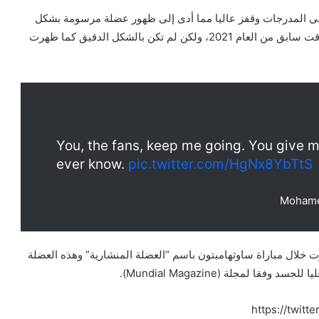
لى المدرجات وقفز عاليا مما أدى إلى ظهور عضلة مرسومة بشكل
دقيق جدا على جسد “الفرعون” حيث ظهرت قبل ذلك في وقت سابق من العام 2021، ولكن لم تكن بالشكل الدقيق كما ظهرت
You, the fans, keep me going. You give me
ever know.
pic.twitter.com/HgNx8YbTtS
ال مباراة ساوثهامبتون باسم “العضلة المنشارية” وهذه العضلة
https://twit