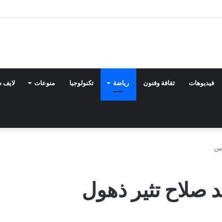
فيديوهات
ثقافة وفنون
رياضة
تكنولوجيا
منوعات
لايف 
ين
صلاح تثير ذهول