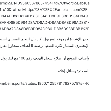
term%5E1439360567865745414%7Ctwgr%5Eab10a
c10&ref_url=https%3A%2F%2Farabic.rt.com%2Fs
8D8AAD988D8B4D988D8A8-D8B9D8B6D984D8A9-
8AF-D8B5D984D8A7D8AD-D8AAD8ABD98AD8B1-
AAD8A7D8A8D8B9D98AD986-D8B5D988D8B1%2F
تجدر الإشارة أن موقع ليفربول أفاد بأن النجم المصري أصب
الإنجليزي الممتاز لكرة القدم، برصيد 9 أهداف متجاوزا بفارق هدف صاحب الرقم القياسي السابق روبي فاولر.
وأضاف الموقع أن صلاح سجل الهدف رقم 100 مع ليفربول خارج الأرض في كافة المسابقات.
المصدر: وسائل إعلام
r.com/beinsports/status/1860712557817827578?s=46