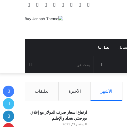
فيسبوك
تويتر
يوتيوب
انستقرام
تيلقرام
تسجيل
مقال
إضافة
الدخول
عشوائي
عمود
جانبي
ستايل
اتصل بنا
مقال
بحث
عشوائي
عن
في
الأشهر
الأخيرة
تعليقات
توي
لي
ارتفاع اسعار صرف الدولار مع إغلاق
بورصتي بغداد والإقليم
بي
سبتمبر 11, 2023