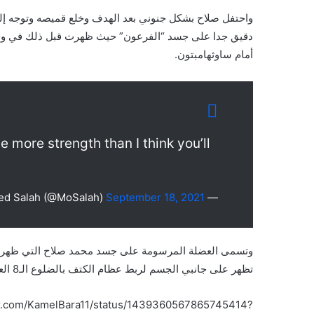
واحتفل صلاح بشكل جنوني بعد الهدف وخلع قميصه وتوجه إ
أمام ساوثهامبتون.
 more strength than I think you’ll
September 18, 2021
— Mohamed Salah (@MoSalah)
وتسمى العضلة المرسومة على جسد محمد صلاح التي ظهرت خل
تظهر على جانبي الجسم لربط عظام الكتف بالضلوع الـ8 العليا للجسد وفقا لمجلة (Mundial Magazine).
ter.com/KamelBara11/status/1439360567865745414?