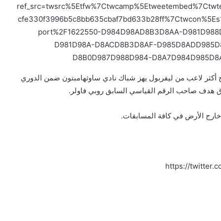
ref_src=twsrc%5Etfw%7Ctwcamp%5Etweetembed%7Ctw
cfe330f3996b5c8bb635cbaf7bd633b28ff%7Ctwcon%5Es1_
port%2F1622550-D984D98AD8B3D8AA-D981D98
D981D98A-D8ACD8B3D8AF-D985D8ADD985D
D8B0D987D988D984-D8A7D984D985D8
ح أكثر لاعب من ليفربول يهز شباك نادي ساوثهامبتون ضمن الدوري
https://twitte