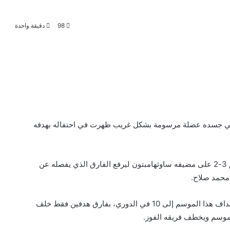
98
دقيقة واحدة
 وفي جسده عضلة مرسومة بشكل غريب ظهرت في احتفاله بهدفه
وتغلب ليفربول متصدر الدوري الإنجليزي الممتاز لكرة القدم 3-2 على مضيفه ساوثهامبتون ليرفع الفارق الذي يفصله عن
محمد صلاح.
وسجل صلاح هدفين في الشوط الثاني ليرفع رصيده من الأهداف هذا الموسم إلى 10 في الدوري، بفارق هدفين فقط خلف
لموسم ويخطف فريقه الفوز.