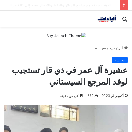
تراجع النفط 4% مع تهدئة أميركية – إيرانية
بحث
الق
عن
الرئيسية
/
سياسة
سياسة
عشيرة آل عمر في ذي قار تستجيب
لوفد المرجع السيستاني
أكتوبر 3, 2023
252
أقل من دقيقة