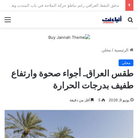
مقتل شخصين وإصابة 5 في إطلاق نار بمهرجان بمدينة سياتل الأميركية
بحث
الق
عن
الرئيسية
/
محلي
محلي
طقس العراق.. أجواء صحوة وارتفاع
طفيف بدرجات الحرارة
يونيو 9, 2026
5
أقل من دقيقة