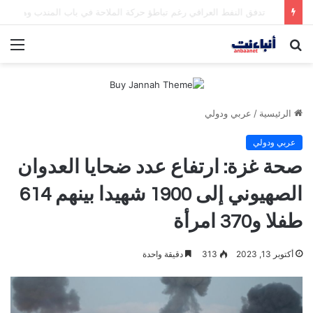
مقتل شخصين وإصابة 5 في إطلاق نار بمهرجان بمدينة سياتل الأميركية
بحث
الق
عن
الرئيسية
/
عربي ودولي
عربي ودولي
صحة غزة: ارتفاع عدد ضحايا العدوان
الصهيوني إلى 1900 شهيدا بينهم 614
طفلا و370 امرأة
أكتوبر 13, 2023
313
دقيقة واحدة