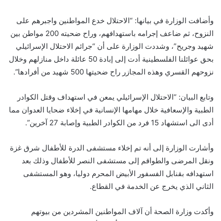
وأضافت الوزارة في بيانها: “الاحتلال خدع المواطنين واجبرهم على
النزوح، ثم ضاعف إجرامه باستهدافهم، وراح ضحيته 200 مواطن بين
شهيد وجريح”، وشددت الوزارة على أن “جرائم الاحتلال الإسرائيلي
بحق عوائلنا الفلسطينية أدت إلى إبادة 50 عائلة داخل منازلهم وخلال
نزوحهم القسري وهذه المجازر راح ضحيتها 500 شهيد من أفرادها”.
وتابع البيان: “الاحتلال الإسرائيلي يمعن في استهداف وقتل الكوادر
الطبية والإسعافية خلال مهامها الإنسانية في إخلاء ضحايا العدوان مما
أدى الى استشهاد 15 فرد من الكوادر الطبية وإصابة 27 آخرين”.
وأشارت الوزارة إلى أنه تم إخلاء مستشفى الدرة للأطفال شرق غزة
ونقل المرضى والطواقم إلى مستشفى النصر للأطفال وذلك بعد
استهدافه بقنابل الفسفور الأبيض المحرم دوليا، وهو المستشفى
الثاني الذي يخرج عن الخدمة في القطاع.
وأكدت وزارة الصحة أن آلاف المواطنين المشردين من بيوتهم