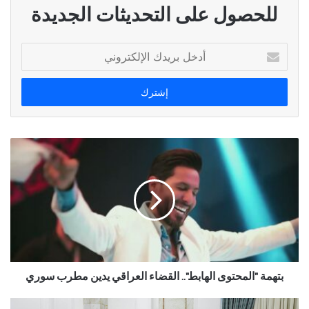
للحصول على التحديثات الجديدة
أ
د
خ
ل
ب
ر
ي
د
ك
ا
ل
إ
ل
ك
ت
ر
بتهمة "المحتوى الهابط".. القضاء العراقي يدين مطرب سوري
و
ن