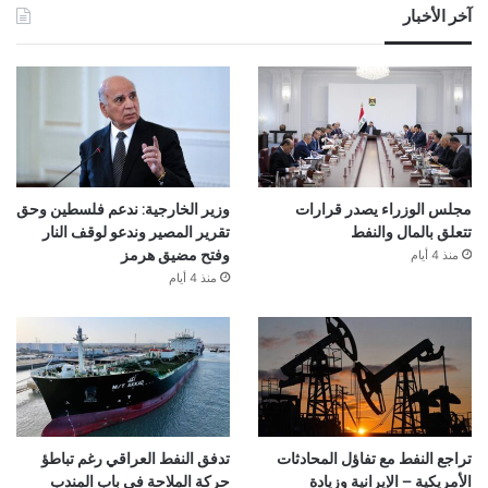
آخر الأخبار
مجلس الوزراء يصدر قرارات
وزير الخارجية: ندعم فلسطين وحق
تتعلق بالمال والنفط
تقرير المصير وندعو لوقف النار
منذ 4 أيام
وفتح مضيق هرمز
منذ 4 أيام
تراجع النفط مع تفاؤل المحادثات
تدفق النفط العراقي رغم تباطؤ
الأمريكية – الإيرانية وزيادة
حركة الملاحة في باب المندب