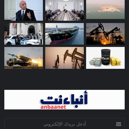
أدخل
بريدك