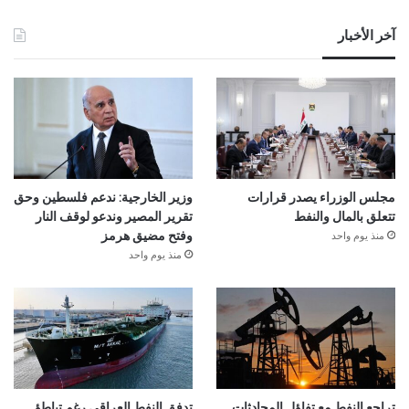
آخر الأخبار
مجلس الوزراء يصدر قرارات
وزير الخارجية: ندعم فلسطين وحق
تتعلق بالمال والنفط
تقرير المصير وندعو لوقف النار
منذ يوم واحد
وفتح مضيق هرمز
منذ يوم واحد
تراجع النفط مع تفاؤل المحادثات
تدفق النفط العراقي رغم تباطؤ