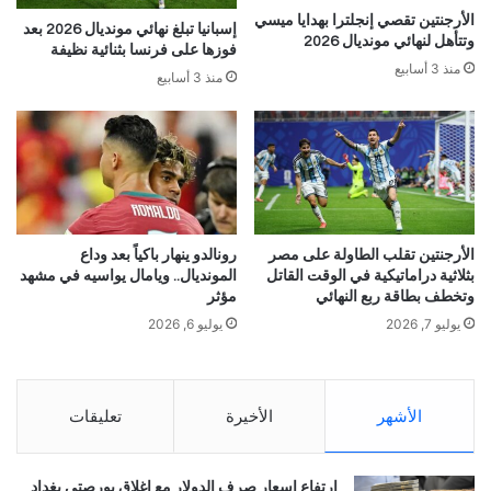
الأرجنتين تقصي إنجلترا بهدايا ميسي
إسبانيا تبلغ نهائي مونديال 2026 بعد
وتتأهل لنهائي مونديال 2026
فوزها على فرنسا بثنائية نظيفة
منذ 3 أسابيع
منذ 3 أسابيع
الأرجنتين تقلب الطاولة على مصر
رونالدو ينهار باكياً بعد وداع
بثلاثية دراماتيكية في الوقت القاتل
المونديال.. ويامال يواسيه في مشهد
وتخطف بطاقة ربع النهائي
مؤثر
يوليو 7, 2026
يوليو 6, 2026
الأشهر
الأخيرة
تعليقات
ارتفاع اسعار صرف الدولار مع إغلاق بورصتي بغداد