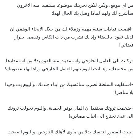
من اي موقع، ولكن لتكن تجربتك موضوعا يستفيد منه الاخرون
سأشرح لك ولهم لماذا وصل بك الحال لهذا:
-اقصيت قيادات سنية مهمة وزملاء لك من خلال الايحاء الوهمي ان
لديك نفوذا بالقضاء وإذ بك تشرب من ذات الكاس وتقصى بقرار
قضائي!
-ركنت الى العامل الخارجي واستمديت منه القوة بدلا من استمدادها
من مجتمعك، وها انت اليوم تتهم العامل الخارجي وراء انهاء عضويتك!
-استغليت السلطة لضرب منافسيك من ابناء جلدتك، واليوم بت وحيدا
بلا مناصر!
-ضخمت ثروتك معتقدا ان المال يوفر الحماية، واليوم تحولت ثروتك
الى عبئ تحتاج الى اثبات مصادره!
-بنيت القصور لنفسك بدلا من مأوى لأهلك النازحين، واليوم اصبحت