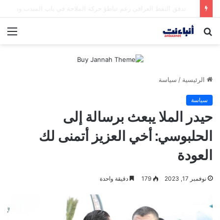
مقتل شخصين وإصابة 5 في إطلاق نار بمهرجان بمدينة سياتل الأميركية
بحث
الق
عن
الرئيسية
/
سياسة
سياسة
حيدر الملا يبعث برسالة إلى
الحلبوسي: أخي العزيز أتمنى لك
العودة
نوفمبر 17, 2023
179
دقيقة واحدة