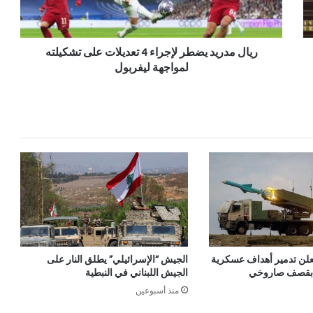
ريال مدريد يضطر لإجراء 4 تعديلات على تشكيلته
لمواجهة ليفربول
علن تدمير أهداف عسكرية
الجيش “الإسرائيلي” يطلق النار على
ة بقصف صاروخي
الجيش اللبناني في النبطية
منذ أسبوعين