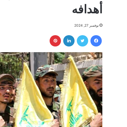
أهدافه
نوفمبر 27, 2024
فيسبوك
تويتر
لينكدإن
بينتيريست