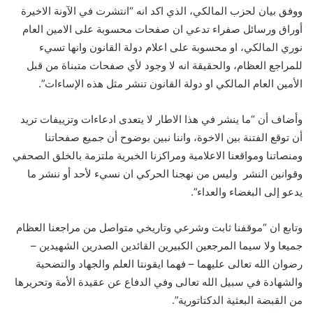
ووفق بيان لحزب المالكي، الذي اكد انه “انتشرت في الآونة الاخيرة
أوراق ورسائل صفراء تدعي ان صفحات محسوبة على الامين العام
نوري المالكي، او محسوبة على اعلام دولة القانون وانها تسيء
للمراجع العظام، والحقيقة انه لا وجود لأي صفحات متبناة من قبل
الأمين العام المالكي او دولة القانون تنشر مثل هذه الإساءات”.
وأضاف أن “ما ينشر في هذا الاطار لا يتعدى ادعاءات وتزييفات تريد
أن توقع الفتنة بين الاخوة، واننا نبين بوضوح أن جميع صفحاتنا
ومنصاتنا ومواقعنا الاعلامية ومراكزنا الخبرية ملتزمة بالخلق الصحفي
وقوانين النشر وليس من نهجنا الحركي ان نسيء لأحد أو ننشر ما
يدعو إلى البغضاء والعداء”.
وتابع ان “موقفنا ثابت وشرعي وتاريخي متواصل من مراجعنا العظام
جميعا ولا سيما المرجعين الكبيرين القائدين الصدرين الشهيدين –
رضوان الله تعالى عليهما – فهما ايقونتا العلم والجهاد والتضحية
والشهادة في سبيل الله تعالى وفي الدفاع عن عقيدة الأمة وتحريرها
من القبضة البعثية الدكتاتورية”.