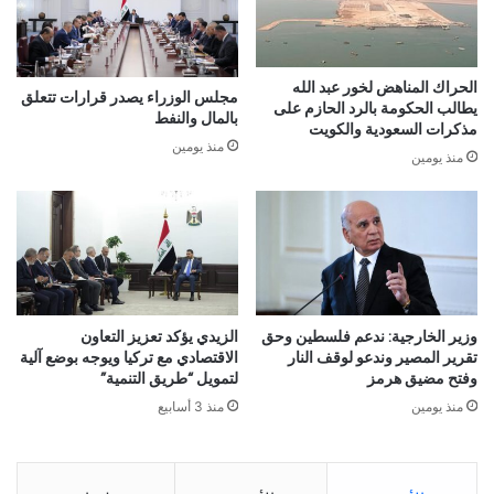
الحراك المناهض لخور عبد الله
مجلس الوزراء يصدر قرارات تتعلق
يطالب الحكومة بالرد الحازم على
بالمال والنفط
مذكرات السعودية والكويت
منذ يومين
منذ يومين
وزير الخارجية: ندعم فلسطين وحق
الزيدي يؤكد تعزيز التعاون
تقرير المصير وندعو لوقف النار
الاقتصادي مع تركيا ويوجه بوضع آلية
وفتح مضيق هرمز
لتمويل “طريق التنمية”
منذ يومين
منذ 3 أسابيع