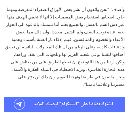
وأضاف؛ “نحن واثقون أن نشر بعض الأوراق الصفراء المغرضة ومهما
حاول اصحابها استخدام بعض المسميات إلا أنها لا تخفي الهدف منها
عبر دس السم بالعسل، والجميع يعلم أننا نتمسك بالدعوة الى الحوار
بغية اعادة توحيد الصف ولم الشمل مجددا، وان ذلك مما يغيض
الأعداء والخصوم والمنافسين، فيتم إذكاء نار الفتنة بأسماء وهمية
وادعاءات كاذبة، وعلى الرغم من ان تلك المحاولات البائسة لن تحقق
أهدافها لثقتنا بوعي شعبنا العزيز لها وللجهات التي تقف وراءها،
ولكن أردنا من هذا التوضيح ان نقطع الطريق على من يعتاش على
هذه التجارة الخاسرة، ويريد الاصطياد في المياه العكرة والآسنة،
ونحن ماضون في طريقنا ونهجنا القويم وان ذلك لن يؤثر على
مسيرتنا وعلاقتنا بأمتنا”.