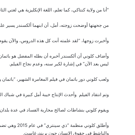
“أنا من ولاية كنتاكي، كما تعلم، اللغة الإنكليزية هي لغتي الث
من جحهتها أوضحت زوجته، أمل، أن ابنهما ألكسندر يسير عل
وأخبرت زوجها، “لقد علمته أنت كل هذه الدروس، والآن يقوم 
وأضاف كلوني أن ألكسندر أخبره أن بطله المفضل هو باتمان، و
ليس بعد الآن” في إشارة لكبر سنه، وعدم نجاح الفيلم.
ولعب كلوني دور باتمان في فيلم المغامرة الشهير، “باتمان وروب
وتم انتقاد الفيلم وأحدث الإنتاج خيبة أمل كبيرة في شباك الت
ويقوم كلوني بنشاطات لصالح محاربة الفساد في عدة بلدان 
وأطلق كلوني من
والناشط في حقوق الإنسان جون بريندرغاست.