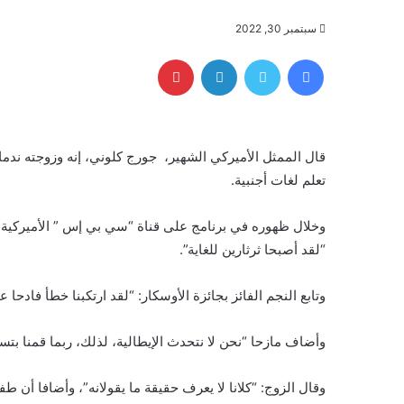
سبتمبر 30, 2022
فيسبوك
تويتر
لينكدإن
بينتيريست
تعلم لغات أجنبية.
“لقد أصبحا ثرثارين للغاية”.
وتابع النجم الفائز بجائزة الأوسكار: “لقد ارتكبنا خطأ فادحا ع
وأضاف مازحا “نحن لا نتحدث الإيطالية، لذلك، ربما قمنا بتسلي
وقال الزوج: “كلانا لا يعرف حقيقة ما يقولانه”، وأضافا أن طف