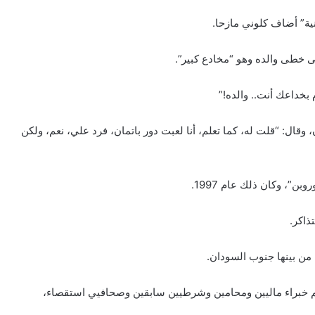
انية” أضاف كلوني مازحا.
ى خطى والده وهو “مخادع كبير”.
بخداعك أنت.. والده!”
قال: “قلت له، كما تعلم، أنا لعبت دور باتمان، فرد علي، نعم، ولكن
ن”، وكان ذلك عام 1997.
ذاكر.
من بينها جنوب السودان.
ظمة “ذي سينتري” في عام 2015 وهي تضم خبراء ماليين ومحامين وشرطيين سابقين وصحافيي استقصاء،