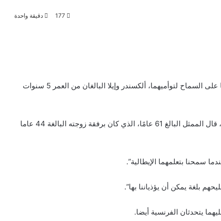
177
دقيقة واحدة
قال الممثل الأميركي الشهير، جورج كلوني، إنه وزوجته ندما على السماح لتوأميهما، ألكسندر وإيلا البالغان من العمر 5 سنوات
وخلال ظهوره في برنامج على قناة “سي بي إس ” الأميركية، قال الممثل البالغ 61 عامًا، الذي كان برفقة زوجته البالغة 44 عاما
ندما سمحنا بتعلمهما الإيطالية”.
حهم بلغة يمكن أن يؤذياننا بها”.
ليهما يتحدثان الفرنسية أيضا.