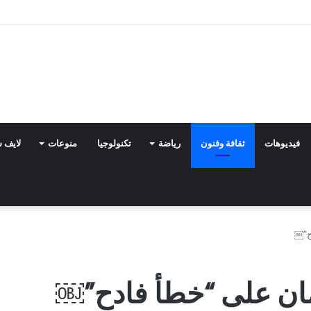
فيديوهات
ثقافة وفنون
رياضة
تكنولوجيا
منوعات
لايف 
ح”￼
مان على “خطأ فادح”￼