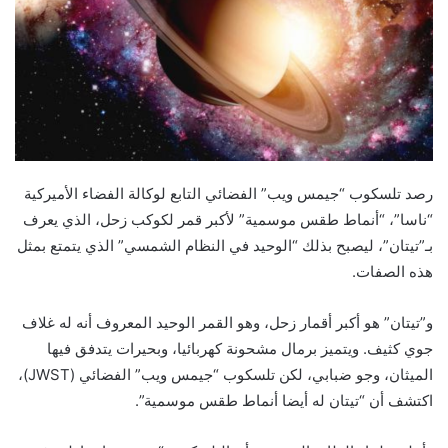
رصد تلسكوب “جيمس ويب” الفضائي التابع لوكالة الفضاء الأميركية
“ناسا”، “أنماط طقس موسمية” لأكبر قمر لكوكب زحل، الذي يعرف
بـ”تيتان”، ليصبح بذلك “الوحيد في النظام الشمسي” الذي يتمتع بمثل
هذه الصفات.
و”تيتان” هو أكبر أقمار زحل، وهو القمر الوحيد المعروف أنه له غلاف
جوي كثيف. ويتميز برمال مشحونة كهربائيا، وبحيرات يتدفق فيها
الميثان، وجو ضبابي، لكن تلسكوب “جيمس ويب” الفضائي (JWST)،
اكتشف أن “تيتان له أيضا أنماط طقس موسمية”.