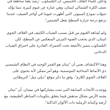
وأعلن علماء الفلك، الخميس، أن التلسكوب “رصد بقعا ساطعة في
نصف الكرة الشمالي لتيتان، وهي عبارة عن غيوم كبيرة، مما يؤكد
تنبؤات نموذج كمبيوتر، التي أظهرت غيوما في أواخر الصيف، عندما
ترتفع درجة حرارة السطح بفعل الشمس”.
ولم تُشاهد الغيوم من قبل بسبب الضباب الكثيف في الغلاف الجوي
لتيتان، الذي يحجب الضوء المرئي المنعكس عن السطح، لكن
التلسكوب يتميز بالأشعة تحت الحمراء، القادرة على اختراق الضباب
الدخاني.
وهذا الاكتشاف يعني أن “تيتان هو القمر الوحيد في النظام الشمسي
ذي الأنماط المناخية الموسمية، وهو أمر ممكن لأنه يحتوي على
الغلاف الجوي اللازم”، وفق ما ذكر موقع “ديلي ميل” البريطاني.
ووجدت الأبحاث السابقة التي تمت مشاركتها في نيسان، أن “تيتان
يشبه الأرض بشكل مدهش فيما يتعلق بتكوينات المناظر الطبيعية، مع
أرضه وكثبانه الرملية ذات الألوان الداكنة”.