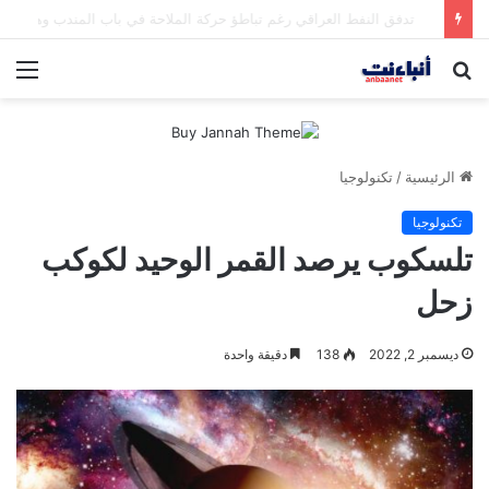
مقتل شخصين وإصابة 5 في إطلاق نار بمهرجان بمدينة سياتل الأميركية
بحث
الق
عن
الرئيسية
/
تكنولوجيا
تكنولوجيا
تلسكوب يرصد القمر الوحيد لكوكب
زحل
ديسمبر 2, 2022
138
دقيقة واحدة