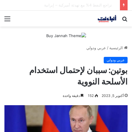
الحرس الثوري يعلن تدمير أهداف عسكرية كويتية وأمريكية بقصف صاروخي
بحث
الق
عن
الرئيسية
/
عربي ودولي
عربي ودولي
بوتين: سببان لإحتمال استخدام
الأسلحة النووية
أكتوبر 5, 2023
152
دقيقة واحدة