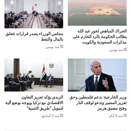
الحراك المناهض لخور عبد الله
مجلس الوزراء يصدر قرارات تتعلق
يطالب الحكومة بالرد الحازم على
بالمال والنفط
مذكرات السعودية والكويت
منذ يومين
منذ يومين
وزير الخارجية: ندعم فلسطين وحق
الزيدي يؤكد تعزيز التعاون
تقرير المصير وندعو لوقف النار
الاقتصادي مع تركيا ويوجه بوضع آلية
وفتح مضيق هرمز
لتمويل “طريق التنمية”
منذ 3 أيام
منذ 3 أسابيع