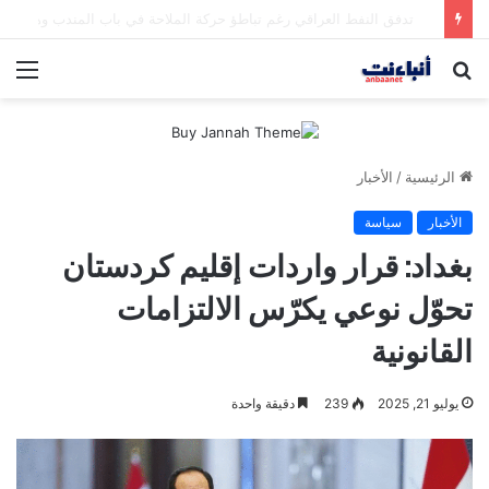
مقتل شخصين وإصابة 5 في إطلاق نار بمهرجان بمدينة سياتل الأميركية
بحث
الق
عن
الرئيسية
/
الأخبار
الأخبار
سياسة
بغداد: قرار واردات إقليم كردستان
تحوّل نوعي يكرّس الالتزامات
القانونية
يوليو 21, 2025
239
دقيقة واحدة