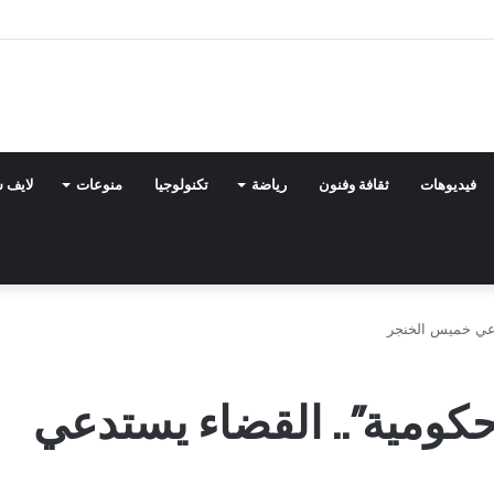
فيديوهات
ثقافة وفنون
رياضة
تكنولوجيا
منوعات
لايف 
دعي خميس الخنجر
كومية”.. القضاء يستدعي