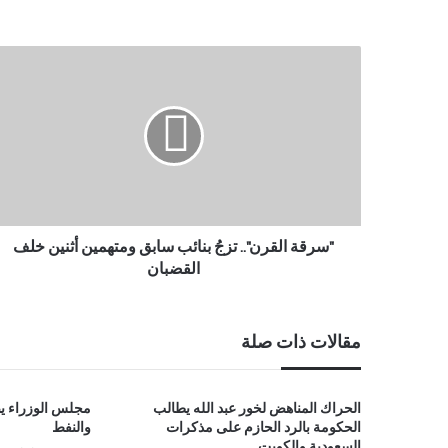
"سرقة القرن".. تزجُ بنائب سابق ومتهمين أثنين خلف
القضبان
مقالات ذات صلة
الحراك المناهض لخور عبد الله يطالب
مجلس الوزراء يص
الحكومة بالرد الحازم على مذكرات
والنفط
السعودية والكويت