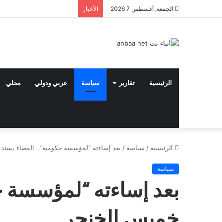
الجمعة, أغسطس 7 2026
الأخبار
الرئيسية
تقارير
سياسة
عربي ودولي
محلي
الرئيسية
/
سياسة
/
بعد إساءته “لمؤسسة حكومية”.. القضاء يست
سياسة
بعد إساءته “لمؤسسة ح
خميس الخنجر