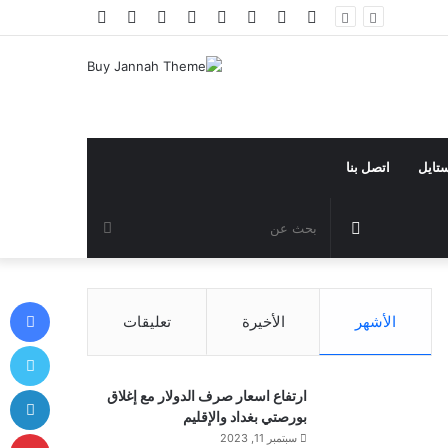
فيسبوك
تويتر
يوتيوب
انستقرام
تيلقرام
تسجيل
مقال
إضافة
الدخول
عشوائي
عمود
جانبي
ستايل
اتصل بنا
مقال
بحث
عشوائي
عن
في
الأشهر
الأخيرة
تعليقات
توي
لي
ارتفاع اسعار صرف الدولار مع إغلاق
بورصتي بغداد والإقليم
بي
سبتمبر 11, 2023