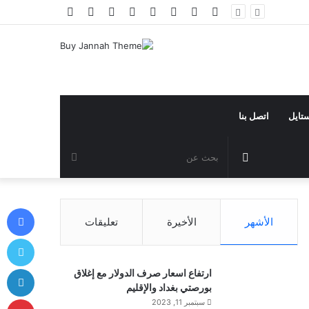
فيسبوك
تويتر
يوتيوب
انستقرام
تيلقرام
تسجيل
مقال
إضافة
الدخول
عشوائي
عمود
جانبي
ستايل
اتصل بنا
مقال
بحث
عشوائي
عن
في
الأشهر
الأخيرة
تعليقات
توي
لي
ارتفاع اسعار صرف الدولار مع إغلاق
بورصتي بغداد والإقليم
بي
سبتمبر 11, 2023