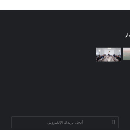
ار
أدخل
بريدك