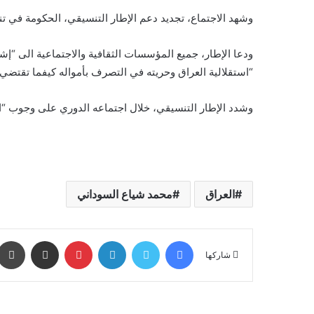
وشهد الاجتماع، تجديد دعم الإطار التنسيقي، الحكومة في تنفي
ودعا الإطار، جميع المؤسسات الثقافية والاجتماعية الى “إشا
“استقلالية العراق وحريته في التصرف بأمواله كيفما تقتضي 
وشدد الإطار التنسيقي، خلال اجتماعه الدوري على وجوب “التع
العراق
محمد شياع السوداني
فيسبوك
تويتر
لينكدإن
بينتيريست
مشاركة عبر البريد
شاركها