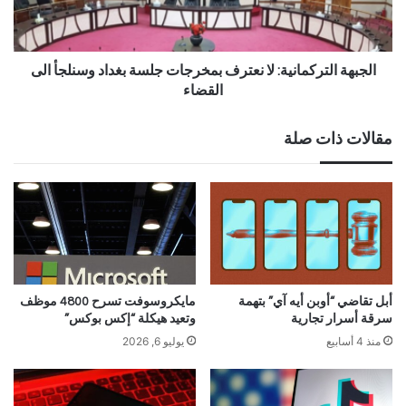
الجبهة التركمانية: لا نعترف بمخرجات جلسة بغداد وسنلجأ الى
القضاء
مقالات ذات صلة
أبل تقاضي “أوبن أيه آي” بتهمة
مايكروسوفت تسرح 4800 موظف
سرقة أسرار تجارية
وتعيد هيكلة “إكس بوكس”
منذ 4 أسابيع
يوليو 6, 2026