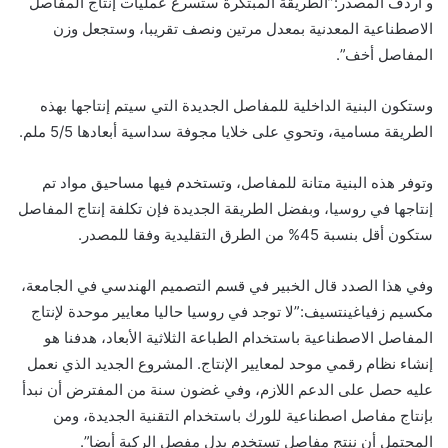
و أردف المصدر:”الطريقة المبتكرة ستسرع عمليات إنتاج المفاصل
الاصطناعية المعدنية بمعدل مرتين ونصف تقريبا، وستجعل وزن
المفاصل أخف”.
وستكون البنية الداخلية للمفاصل الجديدة التي سيتم إنتاجها بهذه
الطريقة مسامية، وتحوي على خلايا مجوفة سداسية أبعادها 5/5 ملم.
وتوفر هذه البنية متانة للمفاصل، وتستخدم فيها مساحيق مواد تم
إنتاجها في روسيا، وبفضل الطريقة الجديدة فإن تكلفة إنتاج المفاصل
ستكون أقل بنسبة 45% من الطرق التقليدية وفقا للمصدر.
وفي هذا الصدد قال الخبير في قسم التصميم الهندسي في الجامعة،
مكسيم زفياغينتسيف:”لا توجد في روسيا حاليا معايير موحدة لإنتاج
المفاصل الاصطناعية باستخدام الطباعة الثلاثية الأبعاد، هدفنا هو
إنشاء نظام رقمي موحد لمعايير الإنتاج. المشروع الجديد الذي نعمل
عليه حصل على الدعم اللازم، وفي غضون سنة من المفترض أن نبدأ
بإنتاج مفاصل اصطناعية للورك باستخدام التقنية الجديدة، ومن
المحتمل أن ننتج مفاصل تستخدم بدل مفصل الركبة أيضا”.