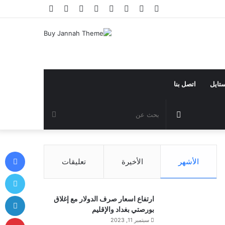
فيسبوك
تويتر
يوتيوب
انستقرام
تيلقرام
تسجيل
مقال
إضافة
الدخول
عشوائي
عمود
جانبي
ستايل
اتصل بنا
مقال
بحث
عشوائي
عن
في
الأشهر
الأخيرة
تعليقات
توي
لي
ارتفاع اسعار صرف الدولار مع إغلاق
بورصتي بغداد والإقليم
بي
سبتمبر 11, 2023