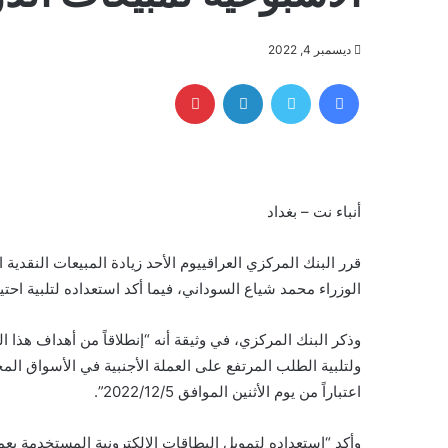
ديسمبر 4, 2022
فيسبوك
تويتر
لينكدإن
بينتيريست
أنباء نت – بغداد
قرر البنك المركزي العراقييوم الأحد زيادة المبيعات النقدية
الوزراء محمد شياع السوداني، فيما أكد استعداده لتلبية احتي
وذكر البنك المركزي، في وثيقة أنه “إنطلاقاً من أهداف هذا
ولتلبية الطلب المرتفع على العملة الأجنبية في الأسواق المح
اعتباراً من يوم الأثنين الموافق 2022/12/5”.
وأكد “استعداده لتمويل البطاقات الإلكترونية المستخدمة بعمليات الدفع خارج ال