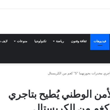
فيديوهات
ثقافة وفنون
رياضة
تكنولوجيا
منوعات
لايف 
بحوزتهما “5” كغم من الكريستال
أمن الوطني يُطيح بتاجري