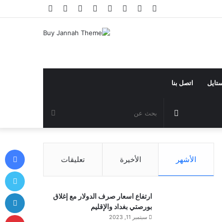
فيسبوك
تويتر
يوتيوب
انستقرام
تيلقرام
تسجيل
مقال
إضافة
الدخول
عشوائي
عمود
جانبي
ستايل
اتصل بنا
مقال
بحث
عشوائي
عن
في
الأشهر
الأخيرة
تعليقات
توي
لي
ارتفاع اسعار صرف الدولار مع إغلاق
بورصتي بغداد والإقليم
بي
سبتمبر 11, 2023