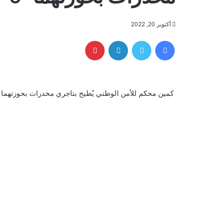
أكتوبر 20, 2022
فيسبوك
تويتر
لينكدإن
بينتيريست
كمين محكم للأمن الوطني يُطيح بتاجري مخدرات بحوزتهما “5” كغم من الكريستال في بغداد