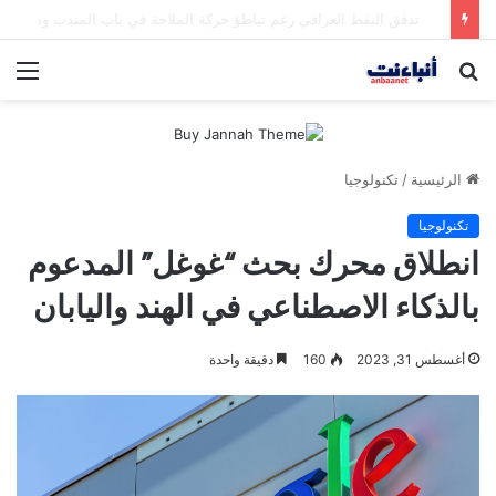
مقتل شخصين وإصابة 5 في إطلاق نار بمهرجان بمدينة سياتل الأميركية
بحث
الق
عن
الرئيسية
/
تكنولوجيا
تكنولوجيا
انطلاق محرك بحث “غوغل” المدعوم
بالذكاء الاصطناعي في الهند واليابان
أغسطس 31, 2023
160
دقيقة واحدة