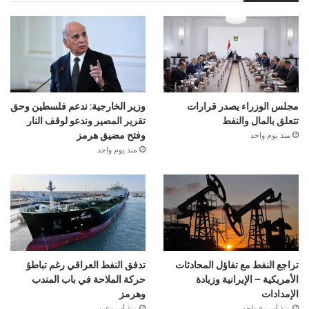
مجلس الوزراء يصدر قرارات
وزير الخارجية: ندعم فلسطين وحق
تتعلق بالمال والنفط
تقرير المصير وندعو لوقف النار
منذ يوم واحد
وفتح مضيق هرمز
منذ يوم واحد
تراجع النفط مع تفاؤل المحادثات
تدفق النفط العراقي رغم تباطؤ
الأمريكية – الإيرانية وزيادة
حركة الملاحة في باب المندب
الإمدادات
وهرمز
منذ أسبوع واحد
منذ أسبوعين