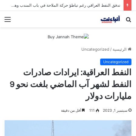
مقتل شخصين وإصابة 5 في إطلاق نار بمهرجان بمدينة سياتل الأميركية
بحث
الق
عن
الرئيسية
/
Uncategorized
Uncategorized
النفط العراقية: ايرادات صادرات
النفط لشهر آب الماضي بلغت نحو 9
مليارات دولار
سبتمبر 1, 2023
111
أقل من دقيقة